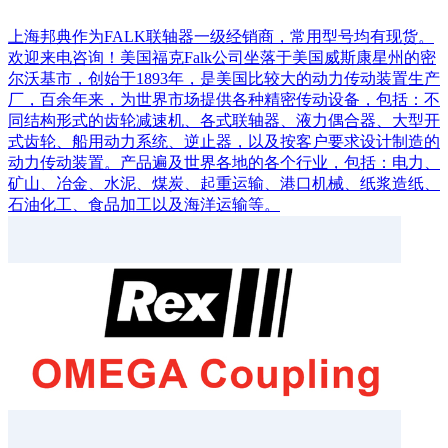
上海邦典作为FALK联轴器一级经销商，常用型号均有现货。
欢迎来电咨询！美国福克Falk公司坐落于美国威斯康星州的密
尔沃基市，创始于1893年，是美国比较大的动力传动装置生产
厂，百余年来，为世界市场提供各种精密传动设备，包括：不
同结构形式的齿轮减速机、各式联轴器、液力偶合器、大型开
式齿轮、船用动力系统、逆止器，以及按客户要求设计制造的
动力传动装置。产品遍及世界各地的各个行业，包括：电力、
矿山、冶金、水泥、煤炭、起重运输、港口机械、纸浆造纸、
石油化工、食品加工以及海洋运输等。