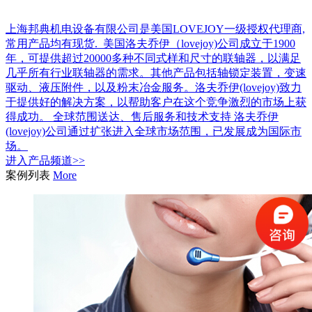
上海邦典机电设备有限公司是美国LOVEJOY一级授权代理商,
常用产品均有现货. 美国洛夫乔伊（lovejoy)公司成立于1900
年，可提供超过20000多种不同式样和尺寸的联轴器，以满足
几乎所有行业联轴器的需求。其他产品包括轴锁定装置，变速
驱动、液压附件，以及粉末冶金服务。洛夫乔伊(lovejoy)致力
于提供好的解决方案，以帮助客户在这个竞争激烈的市场上获
得成功。 全球范围送达、售后服务和技术支持 洛夫乔伊
(lovejoy)公司通过扩张进入全球市场范围，已发展成为国际市
场。
进入
产品
频道>>
案例列表
More