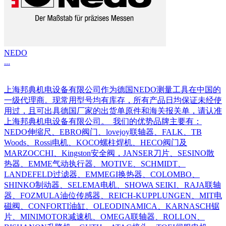
NEDO
...
上海邦典机电设备有限公司作为德国NEDO测量工具在中国的
一级代理商。现常用型号均有库存，所有产品日均保证未经使
用过，且可出具德国厂家的出货单原件和海关报关单，请认准
上海邦典机电设备有限公司。 我们的优势品牌主要有：
NEDO伸缩尺、EBRO阀门、lovejoy联轴器、FALK、TB
Woods、Rossi电机、KOCO螺柱焊机、HECO阀门及
MARZOCCHI、Kingston安全阀，JANSER刀片、SESINO散
热器、EMME气动执行器、MOTIVE、SCHMIDT、
LANDEFELD过滤器、EMMEGI换热器、COLOMBO、
SHINKO制动器、SELEMA电机、SHOWA SEIKI、RAJA联轴
器、FOZMULA油位传感器、REICH-KUPPLUNGEN、MIT电
磁阀、CONFORTI油缸、OLEODINAMICA、KARNASCH锯
片、MINIMOTOR减速机、OMEGA联轴器、ROLLON、