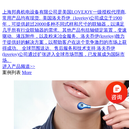
上海邦典机电设备有限公司是美国LOVEJOY一级授权代理商,
常用产品均有现货. 美国洛夫乔伊（lovejoy)公司成立于1900
年，可提供超过20000多种不同式样和尺寸的联轴器，以满足
几乎所有行业联轴器的需求。其他产品包括轴锁定装置，变速
驱动、液压附件，以及粉末冶金服务。洛夫乔伊(lovejoy)致力
于提供好的解决方案，以帮助客户在这个竞争激烈的市场上获
得成功。 全球范围送达、售后服务和技术支持 洛夫乔伊
(lovejoy)公司通过扩张进入全球市场范围，已发展成为国际市
场。
进入
产品
频道>>
案例列表
More