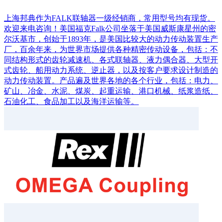
上海邦典作为FALK联轴器一级经销商，常用型号均有现货。
欢迎来电咨询！美国福克Falk公司坐落于美国威斯康星州的密
尔沃基市，创始于1893年，是美国比较大的动力传动装置生产
厂，百余年来，为世界市场提供各种精密传动设备，包括：不
同结构形式的齿轮减速机、各式联轴器、液力偶合器、大型开
式齿轮、船用动力系统、逆止器，以及按客户要求设计制造的
动力传动装置。产品遍及世界各地的各个行业，包括：电力、
矿山、冶金、水泥、煤炭、起重运输、港口机械、纸浆造纸、
石油化工、食品加工以及海洋运输等。