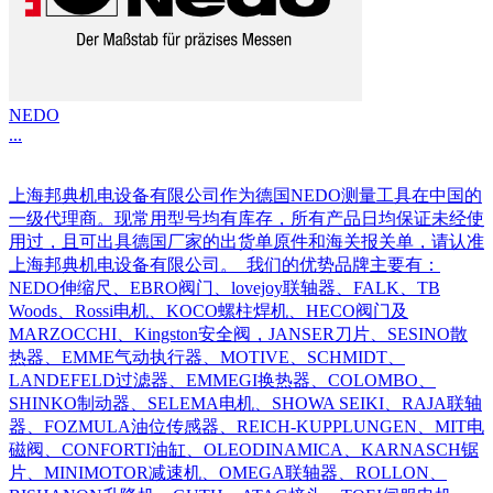
NEDO
...
上海邦典机电设备有限公司作为德国NEDO测量工具在中国的
一级代理商。现常用型号均有库存，所有产品日均保证未经使
用过，且可出具德国厂家的出货单原件和海关报关单，请认准
上海邦典机电设备有限公司。 我们的优势品牌主要有：
NEDO伸缩尺、EBRO阀门、lovejoy联轴器、FALK、TB
Woods、Rossi电机、KOCO螺柱焊机、HECO阀门及
MARZOCCHI、Kingston安全阀，JANSER刀片、SESINO散
热器、EMME气动执行器、MOTIVE、SCHMIDT、
LANDEFELD过滤器、EMMEGI换热器、COLOMBO、
SHINKO制动器、SELEMA电机、SHOWA SEIKI、RAJA联轴
器、FOZMULA油位传感器、REICH-KUPPLUNGEN、MIT电
磁阀、CONFORTI油缸、OLEODINAMICA、KARNASCH锯
片、MINIMOTOR减速机、OMEGA联轴器、ROLLON、