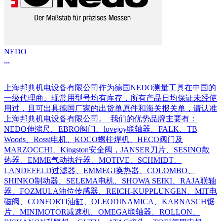
NEDO
...
上海邦典机电设备有限公司作为德国NEDO测量工具在中国的
一级代理商。现常用型号均有库存，所有产品日均保证未经使
用过，且可出具德国厂家的出货单原件和海关报关单，请认准
上海邦典机电设备有限公司。 我们的优势品牌主要有：
NEDO伸缩尺、EBRO阀门、lovejoy联轴器、FALK、TB
Woods、Rossi电机、KOCO螺柱焊机、HECO阀门及
MARZOCCHI、Kingston安全阀，JANSER刀片、SESINO散
热器、EMME气动执行器、MOTIVE、SCHMIDT、
LANDEFELD过滤器、EMMEGI换热器、COLOMBO、
SHINKO制动器、SELEMA电机、SHOWA SEIKI、RAJA联轴
器、FOZMULA油位传感器、REICH-KUPPLUNGEN、MIT电
磁阀、CONFORTI油缸、OLEODINAMICA、KARNASCH锯
片、MINIMOTOR减速机、OMEGA联轴器、ROLLON、