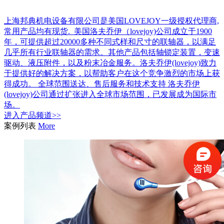
上海邦典机电设备有限公司是美国LOVEJOY一级授权代理商,
常用产品均有现货. 美国洛夫乔伊（lovejoy)公司成立于1900
年，可提供超过20000多种不同式样和尺寸的联轴器，以满足
几乎所有行业联轴器的需求。其他产品包括轴锁定装置，变速
驱动、液压附件，以及粉末冶金服务。洛夫乔伊(lovejoy)致力
于提供好的解决方案，以帮助客户在这个竞争激烈的市场上获
得成功。 全球范围送达、售后服务和技术支持 洛夫乔伊
(lovejoy)公司通过扩张进入全球市场范围，已发展成为国际市
场。
进入
产品
频道>>
案例列表
More