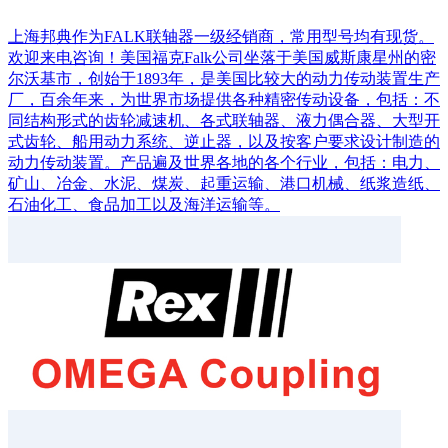
上海邦典作为FALK联轴器一级经销商，常用型号均有现货。
欢迎来电咨询！美国福克Falk公司坐落于美国威斯康星州的密
尔沃基市，创始于1893年，是美国比较大的动力传动装置生产
厂，百余年来，为世界市场提供各种精密传动设备，包括：不
同结构形式的齿轮减速机、各式联轴器、液力偶合器、大型开
式齿轮、船用动力系统、逆止器，以及按客户要求设计制造的
动力传动装置。产品遍及世界各地的各个行业，包括：电力、
矿山、冶金、水泥、煤炭、起重运输、港口机械、纸浆造纸、
石油化工、食品加工以及海洋运输等。