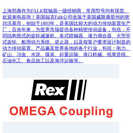
上海邦典作为FALK联轴器一级经销商，常用型号均有现货。
欢迎来电咨询！美国福克Falk公司坐落于美国威斯康星州的密
尔沃基市，创始于1893年，是美国比较大的动力传动装置生产
厂，百余年来，为世界市场提供各种精密传动设备，包括：不
同结构形式的齿轮减速机、各式联轴器、液力偶合器、大型开
式齿轮、船用动力系统、逆止器，以及按客户要求设计制造的
动力传动装置。产品遍及世界各地的各个行业，包括：电力、
矿山、冶金、水泥、煤炭、起重运输、港口机械、纸浆造纸、
石油化工、食品加工以及海洋运输等。