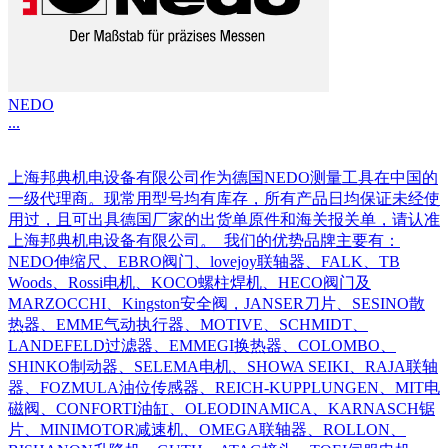
NEDO
...
上海邦典机电设备有限公司作为德国NEDO测量工具在中国的
一级代理商。现常用型号均有库存，所有产品日均保证未经使
用过，且可出具德国厂家的出货单原件和海关报关单，请认准
上海邦典机电设备有限公司。 我们的优势品牌主要有：
NEDO伸缩尺、EBRO阀门、lovejoy联轴器、FALK、TB
Woods、Rossi电机、KOCO螺柱焊机、HECO阀门及
MARZOCCHI、Kingston安全阀，JANSER刀片、SESINO散
热器、EMME气动执行器、MOTIVE、SCHMIDT、
LANDEFELD过滤器、EMMEGI换热器、COLOMBO、
SHINKO制动器、SELEMA电机、SHOWA SEIKI、RAJA联轴
器、FOZMULA油位传感器、REICH-KUPPLUNGEN、MIT电
磁阀、CONFORTI油缸、OLEODINAMICA、KARNASCH锯
片、MINIMOTOR减速机、OMEGA联轴器、ROLLON、