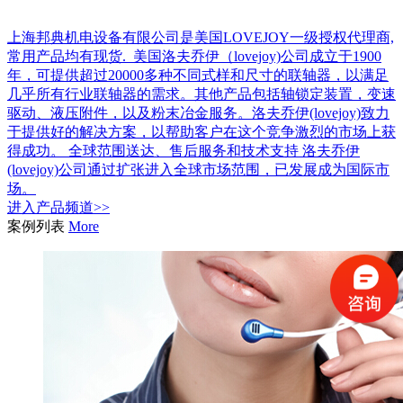
上海邦典机电设备有限公司是美国LOVEJOY一级授权代理商,
常用产品均有现货. 美国洛夫乔伊（lovejoy)公司成立于1900
年，可提供超过20000多种不同式样和尺寸的联轴器，以满足
几乎所有行业联轴器的需求。其他产品包括轴锁定装置，变速
驱动、液压附件，以及粉末冶金服务。洛夫乔伊(lovejoy)致力
于提供好的解决方案，以帮助客户在这个竞争激烈的市场上获
得成功。 全球范围送达、售后服务和技术支持 洛夫乔伊
(lovejoy)公司通过扩张进入全球市场范围，已发展成为国际市
场。
进入
产品
频道>>
案例列表
More