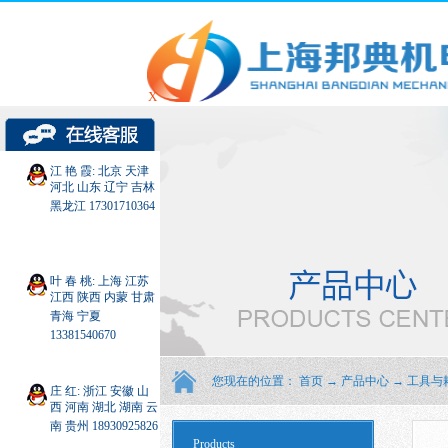
X
江 艳 霞: 北京 天津
河北 山东 辽宁 吉林
黑龙江 17301710364
叶 春 桃: 上海 江苏
江西 陕西 内蒙 甘肃
青海 宁夏
13381540670
您现在的位置：
首页
→
产品中心
→
工具与
庄 红: 浙江 安徽 山
西 河南 湖北 湖南 云
南 贵州 18930925826
Products