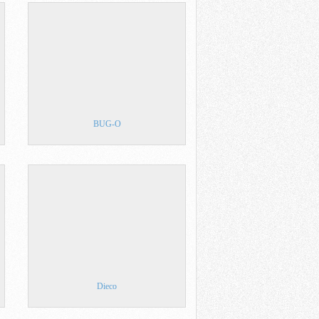
BUG-O
Dieco