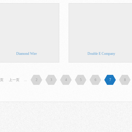
Diamond Wire
Double E Company
页
上一页
...
2
3
4
5
6
7
8