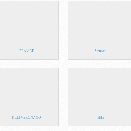
PRAMET
Stanzani
F.LLI VERGNANO
TME