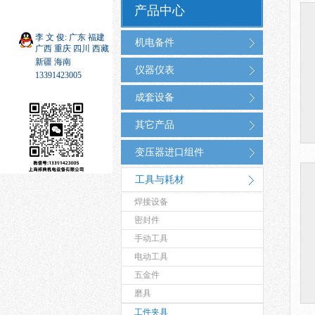
产品中心
李 文 俊: 广东 福建
机电备件
广西 重庆 四川 西藏
新疆 海南
仪器仪表
13391423005
成套设备
其它产品
变压器进口组件
工具与耗材
焊接设备
密封件
手动工具
电动工具
五金件
磨具
工件夹具