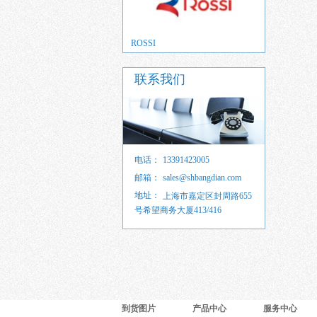
ROSSI
HPI
联系我们
电话：
13391423005
邮箱：
sales@shbangdian.com
地址：
sales@shbangdian.com
上海市嘉定区封周路655
号希望商务大厦413/416
sales@shbangdian.com
到货图片
产品中心
服务中心