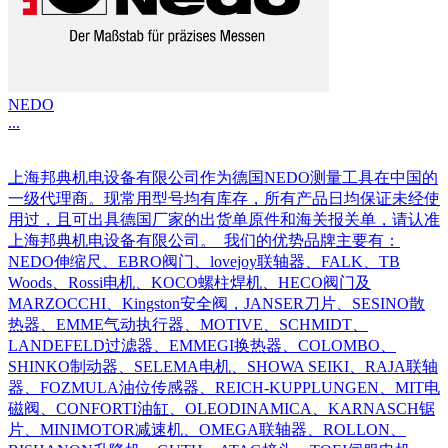
NEDO
...
上海邦典机电设备有限公司作为德国NEDO测量工具在中国的
一级代理商。现常用型号均有库存，所有产品日均保证未经使
用过，且可出具德国厂家的出货单原件和海关报关单，请认准
上海邦典机电设备有限公司。 我们的优势品牌主要有：
NEDO伸缩尺、EBRO阀门、lovejoy联轴器、FALK、TB
Woods、Rossi电机、KOCO螺柱焊机、HECO阀门及
MARZOCCHI、Kingston安全阀，JANSER刀片、SESINO散
热器、EMME气动执行器、MOTIVE、SCHMIDT、
LANDEFELD过滤器、EMMEGI换热器、COLOMBO、
SHINKO制动器、SELEMA电机、SHOWA SEIKI、RAJA联轴
器、FOZMULA油位传感器、REICH-KUPPLUNGEN、MIT电
磁阀、CONFORTI油缸、OLEODINAMICA、KARNASCH锯
片、MINIMOTOR减速机、OMEGA联轴器、ROLLON、