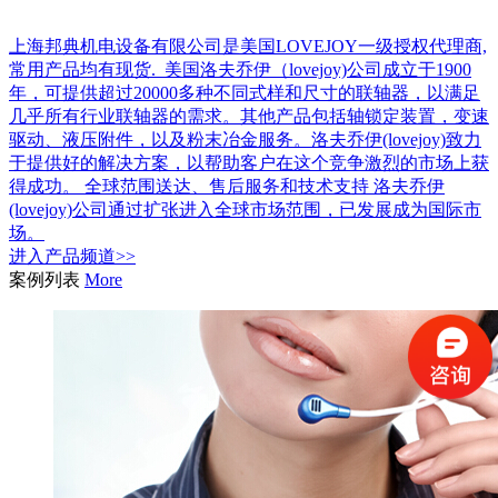
上海邦典机电设备有限公司是美国LOVEJOY一级授权代理商,
常用产品均有现货. 美国洛夫乔伊（lovejoy)公司成立于1900
年，可提供超过20000多种不同式样和尺寸的联轴器，以满足
几乎所有行业联轴器的需求。其他产品包括轴锁定装置，变速
驱动、液压附件，以及粉末冶金服务。洛夫乔伊(lovejoy)致力
于提供好的解决方案，以帮助客户在这个竞争激烈的市场上获
得成功。 全球范围送达、售后服务和技术支持 洛夫乔伊
(lovejoy)公司通过扩张进入全球市场范围，已发展成为国际市
场。
进入
产品
频道>>
案例列表
More