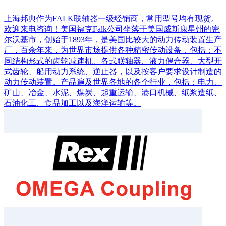
上海邦典作为FALK联轴器一级经销商，常用型号均有现货。
欢迎来电咨询！美国福克Falk公司坐落于美国威斯康星州的密
尔沃基市，创始于1893年，是美国比较大的动力传动装置生产
厂，百余年来，为世界市场提供各种精密传动设备，包括：不
同结构形式的齿轮减速机、各式联轴器、液力偶合器、大型开
式齿轮、船用动力系统、逆止器，以及按客户要求设计制造的
动力传动装置。产品遍及世界各地的各个行业，包括：电力、
矿山、冶金、水泥、煤炭、起重运输、港口机械、纸浆造纸、
石油化工、食品加工以及海洋运输等。