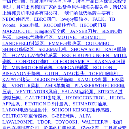
一级代理商。现常用型号均有库存，所有产品日均保证未经使
用过，且可出具德国厂家的出货单原件和海关报关单，请认准
上海邦典机电设备有限公司。 我们的优势品牌主要有：
NEDO伸缩尺、EBRO阀门、lovejoy联轴器、FALK、TB
Woods、Rossi电机、KOCO螺柱焊机、HECO阀门及
MARZOCCHI、Kingston安全阀，JANSER刀片、SESINO散
热器、EMME气动执行器、MOTIVE、SCHMIDT、
LANDEFELD过滤器、EMMEGI换热器、COLOMBO、
SHINKO制动器、SELEMA电机、SHOWA SEIKI、RAJA联轴
器、FOZMULA油位传感器、REICH-KUPPLUNGEN、MIT电
磁阀、CONFORTI油缸、OLEODINAMICA、KARNASCH锯
片、MINIMOTOR减速机、OMEGA联轴器、ROLLON、
BISHANON升降机、GUTH、ATAG接头、TOEI伺服电机、
KAPSTO堵头、OLEOSTAR平衡阀、KAMUI冷却器、FPZ风
机、VENTUR风机、AMIS单向阀、PLASSER&THEURER电
压表、VENTILATORS风扇、SALAMI齿轮泵、SITECNA过
滤减压阀、GALTECH齿轮泵、HYDROCONTROL、HUDR-
APP油泵、ETATRON D.S计量泵、SHIMADZU油泵、
LABOM电热阻温度计、SOHGOH KEISO扭矩传感器、
CELTRON称重传感器、G-BEE球阀、ALFA
LAVALPOMPE、UDOR、TOYOOKI、WALTHER等，我们
自己在德国有公司，欧美的机电设备，仪器仪表，工具和成套