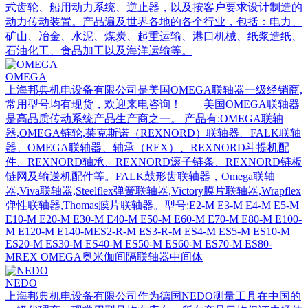
式齿轮、船用动力系统、逆止器，以及按客户要求设计制造的
动力传动装置。产品遍及世界各地的各个行业，包括：电力、
矿山、冶金、水泥、煤炭、起重运输、港口机械、纸浆造纸、
石油化工、食品加工以及海洋运输等。
OMEGA
上海邦典机电设备有限公司是美国OMEGA联轴器一级经销商,
常用型号均有现货，欢迎来电咨询！ 美国OMEGA联轴器
是高品质传动系统产品生产商之一。 产品有:OMEGA联轴
器,OMEGA链轮,莱克斯诺（REXNORD）联轴器、FALK联轴
器、OMEGA联轴器、轴承（REX）、REXNORD斗提机配
件、REXNORD轴承、REXNORD滚子链条、REXNORD链板
链网及输送机配件等。FALK鼓形齿联轴器，Omega联轴
器,Viva联轴器,Steelflex弹簧联轴器,Victory膜片联轴器,Wrapflex
弹性联轴器,Thomas膜片联轴器。型号:E2-M E3-M E4-M E5-M
E10-M E20-M E30-M E40-M E50-M E60-M E70-M E80-M E100-
M E120-M E140-MES2-R-M ES3-R-M ES4-M ES5-M ES10-M
ES20-M ES30-M ES40-M ES50-M ES60-M ES70-M ES80-
MREX OMEGA奥米伽间隔联轴器中间体
NEDO
上海邦典机电设备有限公司作为德国NEDO测量工具在中国的