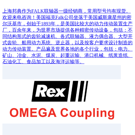
上海邦典作为FALK联轴器一级经销商，常用型号均有现货。
欢迎来电咨询！美国福克Falk公司坐落于美国威斯康星州的密
尔沃基市，创始于1893年，是美国比较大的动力传动装置生产
厂，百余年来，为世界市场提供各种精密传动设备，包括：不
同结构形式的齿轮减速机、各式联轴器、液力偶合器、大型开
式齿轮、船用动力系统、逆止器，以及按客户要求设计制造的
动力传动装置。产品遍及世界各地的各个行业，包括：电力、
矿山、冶金、水泥、煤炭、起重运输、港口机械、纸浆造纸、
石油化工、食品加工以及海洋运输等。