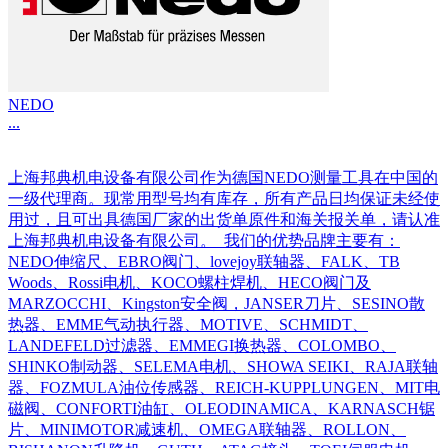
NEDO
...
上海邦典机电设备有限公司作为德国NEDO测量工具在中国的
一级代理商。现常用型号均有库存，所有产品日均保证未经使
用过，且可出具德国厂家的出货单原件和海关报关单，请认准
上海邦典机电设备有限公司。 我们的优势品牌主要有：
NEDO伸缩尺、EBRO阀门、lovejoy联轴器、FALK、TB
Woods、Rossi电机、KOCO螺柱焊机、HECO阀门及
MARZOCCHI、Kingston安全阀，JANSER刀片、SESINO散
热器、EMME气动执行器、MOTIVE、SCHMIDT、
LANDEFELD过滤器、EMMEGI换热器、COLOMBO、
SHINKO制动器、SELEMA电机、SHOWA SEIKI、RAJA联轴
器、FOZMULA油位传感器、REICH-KUPPLUNGEN、MIT电
磁阀、CONFORTI油缸、OLEODINAMICA、KARNASCH锯
片、MINIMOTOR减速机、OMEGA联轴器、ROLLON、