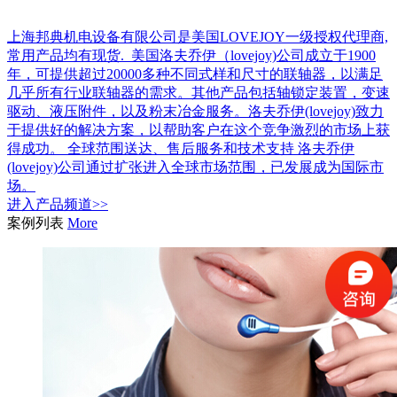
上海邦典机电设备有限公司是美国LOVEJOY一级授权代理商,
常用产品均有现货. 美国洛夫乔伊（lovejoy)公司成立于1900
年，可提供超过20000多种不同式样和尺寸的联轴器，以满足
几乎所有行业联轴器的需求。其他产品包括轴锁定装置，变速
驱动、液压附件，以及粉末冶金服务。洛夫乔伊(lovejoy)致力
于提供好的解决方案，以帮助客户在这个竞争激烈的市场上获
得成功。 全球范围送达、售后服务和技术支持 洛夫乔伊
(lovejoy)公司通过扩张进入全球市场范围，已发展成为国际市
场。
进入
产品
频道>>
案例列表
More