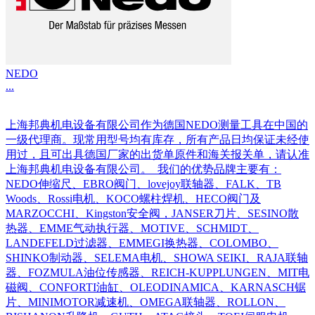
NEDO
...
上海邦典机电设备有限公司作为德国NEDO测量工具在中国的
一级代理商。现常用型号均有库存，所有产品日均保证未经使
用过，且可出具德国厂家的出货单原件和海关报关单，请认准
上海邦典机电设备有限公司。 我们的优势品牌主要有：
NEDO伸缩尺、EBRO阀门、lovejoy联轴器、FALK、TB
Woods、Rossi电机、KOCO螺柱焊机、HECO阀门及
MARZOCCHI、Kingston安全阀，JANSER刀片、SESINO散
热器、EMME气动执行器、MOTIVE、SCHMIDT、
LANDEFELD过滤器、EMMEGI换热器、COLOMBO、
SHINKO制动器、SELEMA电机、SHOWA SEIKI、RAJA联轴
器、FOZMULA油位传感器、REICH-KUPPLUNGEN、MIT电
磁阀、CONFORTI油缸、OLEODINAMICA、KARNASCH锯
片、MINIMOTOR减速机、OMEGA联轴器、ROLLON、