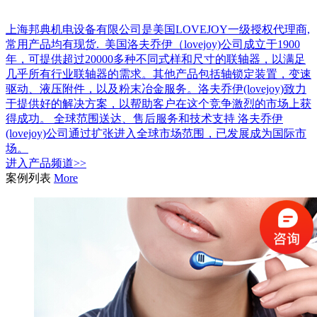
上海邦典机电设备有限公司是美国LOVEJOY一级授权代理商,
常用产品均有现货. 美国洛夫乔伊（lovejoy)公司成立于1900
年，可提供超过20000多种不同式样和尺寸的联轴器，以满足
几乎所有行业联轴器的需求。其他产品包括轴锁定装置，变速
驱动、液压附件，以及粉末冶金服务。洛夫乔伊(lovejoy)致力
于提供好的解决方案，以帮助客户在这个竞争激烈的市场上获
得成功。 全球范围送达、售后服务和技术支持 洛夫乔伊
(lovejoy)公司通过扩张进入全球市场范围，已发展成为国际市
场。
进入
产品
频道>>
案例列表
More