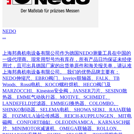
NEDO
...
上海邦典机电设备有限公司作为德国NEDO测量工具在中国的
一级代理商。现常用型号均有库存，所有产品日均保证未经使
用过，且可出具德国厂家的出货单原件和海关报关单，请认准
上海邦典机电设备有限公司。 我们的优势品牌主要有：
NEDO伸缩尺、EBRO阀门、lovejoy联轴器、FALK、TB
Woods、Rossi电机、KOCO螺柱焊机、HECO阀门及
MARZOCCHI、Kingston安全阀，JANSER刀片、SESINO散
热器、EMME气动执行器、MOTIVE、SCHMIDT、
LANDEFELD过滤器、EMMEGI换热器、COLOMBO、
SHINKO制动器、SELEMA电机、SHOWA SEIKI、RAJA联轴
器、FOZMULA油位传感器、REICH-KUPPLUNGEN、MIT电
磁阀、CONFORTI油缸、OLEODINAMICA、KARNASCH锯
片、MINIMOTOR减速机、OMEGA联轴器、ROLLON、