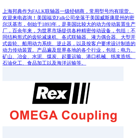
上海邦典作为FALK联轴器一级经销商，常用型号均有现货。
欢迎来电咨询！美国福克Falk公司坐落于美国威斯康星州的密
尔沃基市，创始于1893年，是美国比较大的动力传动装置生产
厂，百余年来，为世界市场提供各种精密传动设备，包括：不
同结构形式的齿轮减速机、各式联轴器、液力偶合器、大型开
式齿轮、船用动力系统、逆止器，以及按客户要求设计制造的
动力传动装置。产品遍及世界各地的各个行业，包括：电力、
矿山、冶金、水泥、煤炭、起重运输、港口机械、纸浆造纸、
石油化工、食品加工以及海洋运输等。