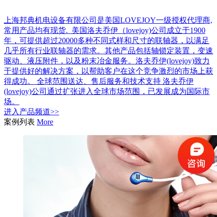
上海邦典机电设备有限公司是美国LOVEJOY一级授权代理商,
常用产品均有现货. 美国洛夫乔伊（lovejoy)公司成立于1900
年，可提供超过20000多种不同式样和尺寸的联轴器，以满足
几乎所有行业联轴器的需求。其他产品包括轴锁定装置，变速
驱动、液压附件，以及粉末冶金服务。洛夫乔伊(lovejoy)致力
于提供好的解决方案，以帮助客户在这个竞争激烈的市场上获
得成功。 全球范围送达、售后服务和技术支持 洛夫乔伊
(lovejoy)公司通过扩张进入全球市场范围，已发展成为国际市
场。
进入
产品
频道>>
案例列表
More