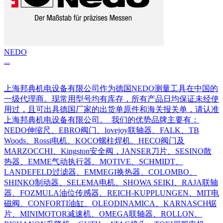
NEDO
...
上海邦典机电设备有限公司作为德国NEDO测量工具在中国的
一级代理商。现常用型号均有库存，所有产品日均保证未经使
用过，且可出具德国厂家的出货单原件和海关报关单，请认准
上海邦典机电设备有限公司。 我们的优势品牌主要有：
NEDO伸缩尺、EBRO阀门、lovejoy联轴器、FALK、TB
Woods、Rossi电机、KOCO螺柱焊机、HECO阀门及
MARZOCCHI、Kingston安全阀，JANSER刀片、SESINO散
热器、EMME气动执行器、MOTIVE、SCHMIDT、
LANDEFELD过滤器、EMMEGI换热器、COLOMBO、
SHINKO制动器、SELEMA电机、SHOWA SEIKI、RAJA联轴
器、FOZMULA油位传感器、REICH-KUPPLUNGEN、MIT电
磁阀、CONFORTI油缸、OLEODINAMICA、KARNASCH锯
片、MINIMOTOR减速机、OMEGA联轴器、ROLLON、