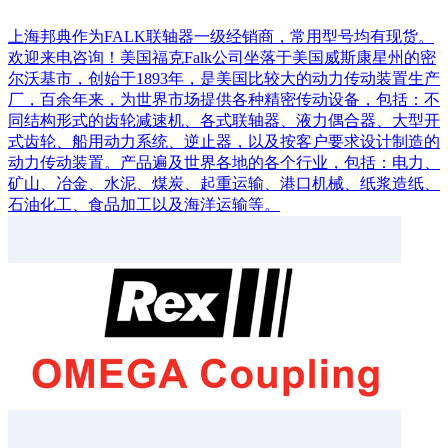
上海邦典作为FALK联轴器一级经销商，常用型号均有现货。
欢迎来电咨询！美国福克Falk公司坐落于美国威斯康星州的密
尔沃基市，创始于1893年，是美国比较大的动力传动装置生产
厂，百余年来，为世界市场提供各种精密传动设备，包括：不
同结构形式的齿轮减速机、各式联轴器、液力偶合器、大型开
式齿轮、船用动力系统、逆止器，以及按客户要求设计制造的
动力传动装置。产品遍及世界各地的各个行业，包括：电力、
矿山、冶金、水泥、煤炭、起重运输、港口机械、纸浆造纸、
石油化工、食品加工以及海洋运输等。