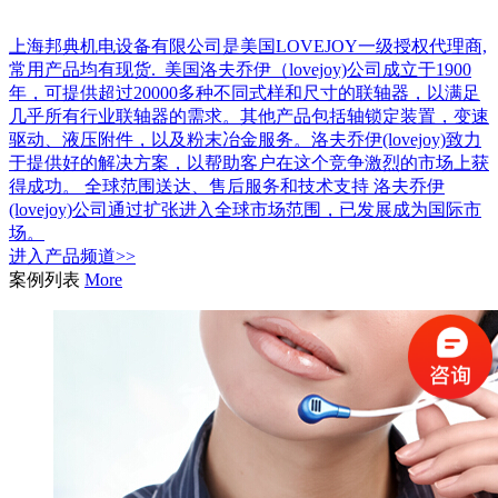
上海邦典机电设备有限公司是美国LOVEJOY一级授权代理商,
常用产品均有现货. 美国洛夫乔伊（lovejoy)公司成立于1900
年，可提供超过20000多种不同式样和尺寸的联轴器，以满足
几乎所有行业联轴器的需求。其他产品包括轴锁定装置，变速
驱动、液压附件，以及粉末冶金服务。洛夫乔伊(lovejoy)致力
于提供好的解决方案，以帮助客户在这个竞争激烈的市场上获
得成功。 全球范围送达、售后服务和技术支持 洛夫乔伊
(lovejoy)公司通过扩张进入全球市场范围，已发展成为国际市
场。
进入
产品
频道>>
案例列表
More