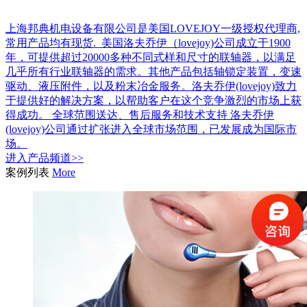
上海邦典机电设备有限公司是美国LOVEJOY一级授权代理商,
常用产品均有现货. 美国洛夫乔伊（lovejoy)公司成立于1900
年，可提供超过20000多种不同式样和尺寸的联轴器，以满足
几乎所有行业联轴器的需求。其他产品包括轴锁定装置，变速
驱动、液压附件，以及粉末冶金服务。洛夫乔伊(lovejoy)致力
于提供好的解决方案，以帮助客户在这个竞争激烈的市场上获
得成功。 全球范围送达、售后服务和技术支持 洛夫乔伊
(lovejoy)公司通过扩张进入全球市场范围，已发展成为国际市
场。
进入
产品
频道>>
案例列表
More