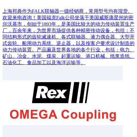
上海邦典作为FALK联轴器一级经销商，常用型号均有现货。
欢迎来电咨询！美国福克Falk公司坐落于美国威斯康星州的密
尔沃基市，创始于1893年，是美国比较大的动力传动装置生产
厂，百余年来，为世界市场提供各种精密传动设备，包括：不
同结构形式的齿轮减速机、各式联轴器、液力偶合器、大型开
式齿轮、船用动力系统、逆止器，以及按客户要求设计制造的
动力传动装置。产品遍及世界各地的各个行业，包括：电力、
矿山、冶金、水泥、煤炭、起重运输、港口机械、纸浆造纸、
石油化工、食品加工以及海洋运输等。