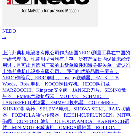
NEDO
...
上海邦典机电设备有限公司作为德国NEDO测量工具在中国的
一级代理商。现常用型号均有库存，所有产品日均保证未经使
用过，且可出具德国厂家的出货单原件和海关报关单，请认准
上海邦典机电设备有限公司。 我们的优势品牌主要有：
NEDO伸缩尺、EBRO阀门、lovejoy联轴器、FALK、TB
Woods、Rossi电机、KOCO螺柱焊机、HECO阀门及
MARZOCCHI、Kingston安全阀，JANSER刀片、SESINO散
热器、EMME气动执行器、MOTIVE、SCHMIDT、
LANDEFELD过滤器、EMMEGI换热器、COLOMBO、
SHINKO制动器、SELEMA电机、SHOWA SEIKI、RAJA联轴
器、FOZMULA油位传感器、REICH-KUPPLUNGEN、MIT电
磁阀、CONFORTI油缸、OLEODINAMICA、KARNASCH锯
片、MINIMOTOR减速机、OMEGA联轴器、ROLLON、