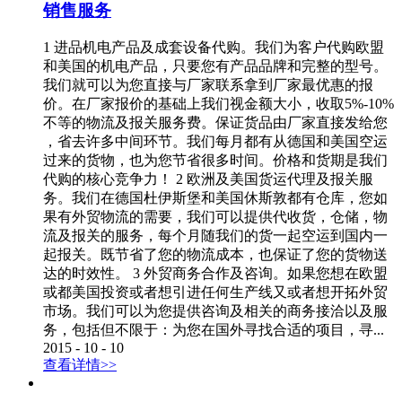
销售服务
1 进品机电产品及成套设备代购。我们为客户代购欧盟
和美国的机电产品，只要您有产品品牌和完整的型号。
我们就可以为您直接与厂家联系拿到厂家最优惠的报
价。在厂家报价的基础上我们视金额大小，收取5%-10%
不等的物流及报关服务费。保证货品由厂家直接发给您
，省去许多中间环节。我们每月都有从德国和美国空运
过来的货物，也为您节省很多时间。价格和货期是我们
代购的核心竞争力！ 2 欧洲及美国货运代理及报关服
务。我们在德国杜伊斯堡和美国休斯敦都有仓库，您如
果有外贸物流的需要，我们可以提供代收货，仓储，物
流及报关的服务，每个月随我们的货一起空运到国内一
起报关。既节省了您的物流成本，也保证了您的货物送
达的时效性。 3 外贸商务合作及咨询。如果您想在欧盟
或都美国投资或者想引进任何生产线又或者想开拓外贸
市场。我们可以为您提供咨询及相关的商务接洽以及服
务，包括但不限于：为您在国外寻找合适的项目，寻...
2015
-
10
-
10
查看详情>>