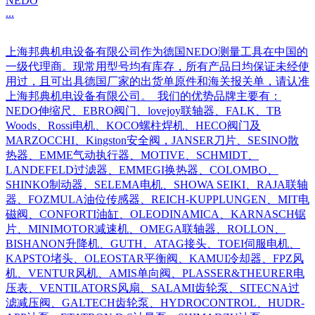
NEDO
...
上海邦典机电设备有限公司作为德国NEDO测量工具在中国的
一级代理商。现常用型号均有库存，所有产品日均保证未经使
用过，且可出具德国厂家的出货单原件和海关报关单，请认准
上海邦典机电设备有限公司。 我们的优势品牌主要有：
NEDO伸缩尺、EBRO阀门、lovejoy联轴器、FALK、TB
Woods、Rossi电机、KOCO螺柱焊机、HECO阀门及
MARZOCCHI、Kingston安全阀，JANSER刀片、SESINO散
热器、EMME气动执行器、MOTIVE、SCHMIDT、
LANDEFELD过滤器、EMMEGI换热器、COLOMBO、
SHINKO制动器、SELEMA电机、SHOWA SEIKI、RAJA联轴
器、FOZMULA油位传感器、REICH-KUPPLUNGEN、MIT电
磁阀、CONFORTI油缸、OLEODINAMICA、KARNASCH锯
片、MINIMOTOR减速机、OMEGA联轴器、ROLLON、
BISHANON升降机、GUTH、ATAG接头、TOEI伺服电机、
KAPSTO堵头、OLEOSTAR平衡阀、KAMUI冷却器、FPZ风
机、VENTUR风机、AMIS单向阀、PLASSER&THEURER电
压表、VENTILATORS风扇、SALAMI齿轮泵、SITECNA过
滤减压阀、GALTECH齿轮泵、HYDROCONTROL、HUDR-