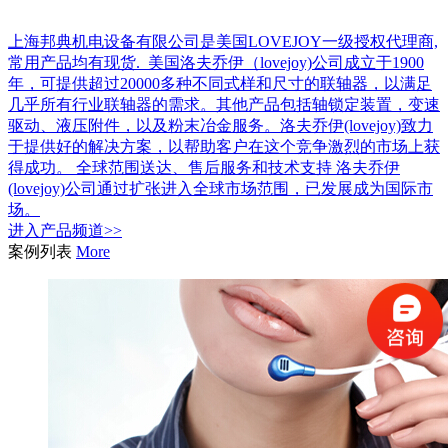
上海邦典机电设备有限公司是美国LOVEJOY一级授权代理商,
常用产品均有现货. 美国洛夫乔伊（lovejoy)公司成立于1900
年，可提供超过20000多种不同式样和尺寸的联轴器，以满足
几乎所有行业联轴器的需求。其他产品包括轴锁定装置，变速
驱动、液压附件，以及粉末冶金服务。洛夫乔伊(lovejoy)致力
于提供好的解决方案，以帮助客户在这个竞争激烈的市场上获
得成功。 全球范围送达、售后服务和技术支持 洛夫乔伊
(lovejoy)公司通过扩张进入全球市场范围，已发展成为国际市
场。
进入
产品
频道>>
案例列表
More