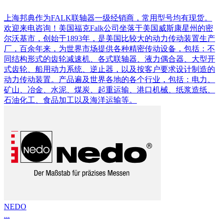
上海邦典作为FALK联轴器一级经销商，常用型号均有现货。
欢迎来电咨询！美国福克Falk公司坐落于美国威斯康星州的密
尔沃基市，创始于1893年，是美国比较大的动力传动装置生产
厂，百余年来，为世界市场提供各种精密传动设备，包括：不
同结构形式的齿轮减速机、各式联轴器、液力偶合器、大型开
式齿轮、船用动力系统、逆止器，以及按客户要求设计制造的
动力传动装置。产品遍及世界各地的各个行业，包括：电力、
矿山、冶金、水泥、煤炭、起重运输、港口机械、纸浆造纸、
石油化工、食品加工以及海洋运输等。
NEDO
...