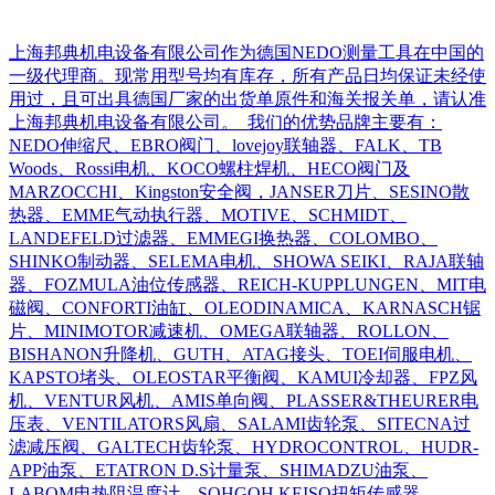
上海邦典机电设备有限公司作为德国NEDO测量工具在中国的
一级代理商。现常用型号均有库存，所有产品日均保证未经使
用过，且可出具德国厂家的出货单原件和海关报关单，请认准
上海邦典机电设备有限公司。 我们的优势品牌主要有：
NEDO伸缩尺、EBRO阀门、lovejoy联轴器、FALK、TB
Woods、Rossi电机、KOCO螺柱焊机、HECO阀门及
MARZOCCHI、Kingston安全阀，JANSER刀片、SESINO散
热器、EMME气动执行器、MOTIVE、SCHMIDT、
LANDEFELD过滤器、EMMEGI换热器、COLOMBO、
SHINKO制动器、SELEMA电机、SHOWA SEIKI、RAJA联轴
器、FOZMULA油位传感器、REICH-KUPPLUNGEN、MIT电
磁阀、CONFORTI油缸、OLEODINAMICA、KARNASCH锯
片、MINIMOTOR减速机、OMEGA联轴器、ROLLON、
BISHANON升降机、GUTH、ATAG接头、TOEI伺服电机、
KAPSTO堵头、OLEOSTAR平衡阀、KAMUI冷却器、FPZ风
机、VENTUR风机、AMIS单向阀、PLASSER&THEURER电
压表、VENTILATORS风扇、SALAMI齿轮泵、SITECNA过
滤减压阀、GALTECH齿轮泵、HYDROCONTROL、HUDR-
APP油泵、ETATRON D.S计量泵、SHIMADZU油泵、
LABOM电热阻温度计、SOHGOH KEISO扭矩传感器、