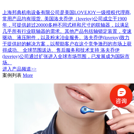
上海邦典机电设备有限公司是美国LOVEJOY一级授权代理商,
常用产品均有现货. 美国洛夫乔伊（lovejoy)公司成立于1900
年，可提供超过20000多种不同式样和尺寸的联轴器，以满足
几乎所有行业联轴器的需求。其他产品包括轴锁定装置，变速
驱动、液压附件，以及粉末冶金服务。洛夫乔伊(lovejoy)致力
于提供好的解决方案，以帮助客户在这个竞争激烈的市场上获
得成功。 全球范围送达、售后服务和技术支持 洛夫乔伊
(lovejoy)公司通过扩张进入全球市场范围，已发展成为国际市
场。
进入
产品
频道>>
案例列表
More