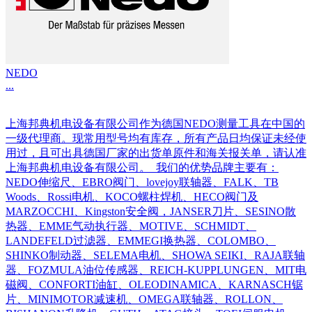
NEDO
...
上海邦典机电设备有限公司作为德国NEDO测量工具在中国的
一级代理商。现常用型号均有库存，所有产品日均保证未经使
用过，且可出具德国厂家的出货单原件和海关报关单，请认准
上海邦典机电设备有限公司。 我们的优势品牌主要有：
NEDO伸缩尺、EBRO阀门、lovejoy联轴器、FALK、TB
Woods、Rossi电机、KOCO螺柱焊机、HECO阀门及
MARZOCCHI、Kingston安全阀，JANSER刀片、SESINO散
热器、EMME气动执行器、MOTIVE、SCHMIDT、
LANDEFELD过滤器、EMMEGI换热器、COLOMBO、
SHINKO制动器、SELEMA电机、SHOWA SEIKI、RAJA联轴
器、FOZMULA油位传感器、REICH-KUPPLUNGEN、MIT电
磁阀、CONFORTI油缸、OLEODINAMICA、KARNASCH锯
片、MINIMOTOR减速机、OMEGA联轴器、ROLLON、