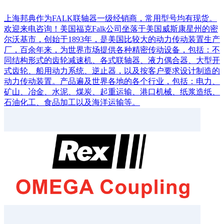
上海邦典作为FALK联轴器一级经销商，常用型号均有现货。
欢迎来电咨询！美国福克Falk公司坐落于美国威斯康星州的密
尔沃基市，创始于1893年，是美国比较大的动力传动装置生产
厂，百余年来，为世界市场提供各种精密传动设备，包括：不
同结构形式的齿轮减速机、各式联轴器、液力偶合器、大型开
式齿轮、船用动力系统、逆止器，以及按客户要求设计制造的
动力传动装置。产品遍及世界各地的各个行业，包括：电力、
矿山、冶金、水泥、煤炭、起重运输、港口机械、纸浆造纸、
石油化工、食品加工以及海洋运输等。