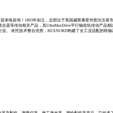
迎来电咨询！1893年创立，总部位于美国威斯康星州密尔沃基市，
器等传动相关产品，其UltraMaxDrive平行轴齿轮传动产
托技术整合优势，REXNORD构建了全工况适配的联轴器产品矩阵。核心
、激光器及配件、测量仪器、施工激光器、测绘配件等产品，它代