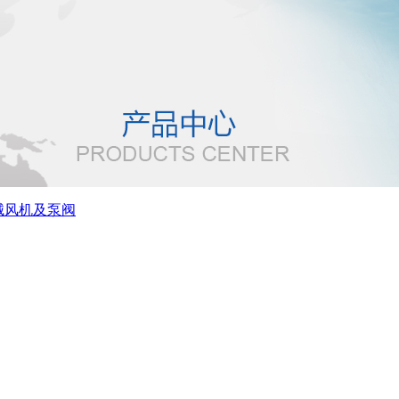
械风机及泵阀