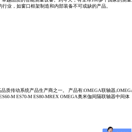
的行业，如窗口框架制造和内部装备不可或缺的产品。
一。 产品有:OMEGA联轴器,OMEGA链轮,莱克斯诺（REXNORD
M ES50-M ES60-M ES70-M ES80-MREX OMEGA奥米伽间隔联轴器中间体