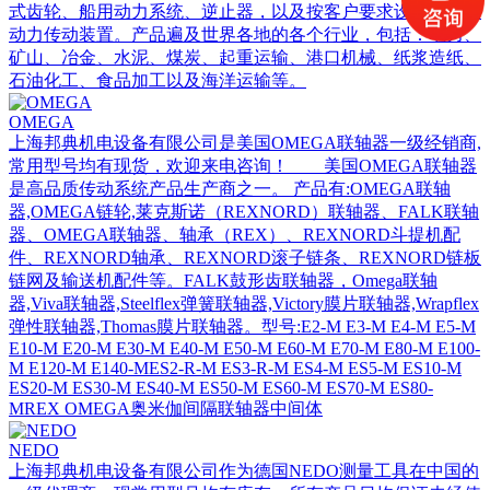
式齿轮、船用动力系统、逆止器，以及按客户要求设计制造的
动力传动装置。产品遍及世界各地的各个行业，包括：电力、
矿山、冶金、水泥、煤炭、起重运输、港口机械、纸浆造纸、
石油化工、食品加工以及海洋运输等。
OMEGA
上海邦典机电设备有限公司是美国OMEGA联轴器一级经销商,
常用型号均有现货，欢迎来电咨询！ 美国OMEGA联轴器
是高品质传动系统产品生产商之一。 产品有:OMEGA联轴
器,OMEGA链轮,莱克斯诺（REXNORD）联轴器、FALK联轴
器、OMEGA联轴器、轴承（REX）、REXNORD斗提机配
件、REXNORD轴承、REXNORD滚子链条、REXNORD链板
链网及输送机配件等。FALK鼓形齿联轴器，Omega联轴
器,Viva联轴器,Steelflex弹簧联轴器,Victory膜片联轴器,Wrapflex
弹性联轴器,Thomas膜片联轴器。型号:E2-M E3-M E4-M E5-M
E10-M E20-M E30-M E40-M E50-M E60-M E70-M E80-M E100-
M E120-M E140-MES2-R-M ES3-R-M ES4-M ES5-M ES10-M
ES20-M ES30-M ES40-M ES50-M ES60-M ES70-M ES80-
MREX OMEGA奥米伽间隔联轴器中间体
NEDO
上海邦典机电设备有限公司作为德国NEDO测量工具在中国的