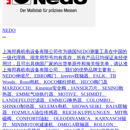
NEDO
...
上海邦典机电设备有限公司作为德国NEDO测量工具在中国的
一级代理商。现常用型号均有库存，所有产品日均保证未经使
用过，且可出具德国厂家的出货单原件和海关报关单，请认准
上海邦典机电设备有限公司。 我们的优势品牌主要有：
NEDO伸缩尺、EBRO阀门、lovejoy联轴器、FALK、TB
Woods、Rossi电机、KOCO螺柱焊机、HECO阀门及
MARZOCCHI、Kingston安全阀，JANSER刀片、SESINO散
热器、EMME气动执行器、MOTIVE、SCHMIDT、
LANDEFELD过滤器、EMMEGI换热器、COLOMBO、
SHINKO制动器、SELEMA电机、SHOWA SEIKI、RAJA联轴
器、FOZMULA油位传感器、REICH-KUPPLUNGEN、MIT电
磁阀、CONFORTI油缸、OLEODINAMICA、KARNASCH锯
片、MINIMOTOR减速机、OMEGA联轴器、ROLLON、