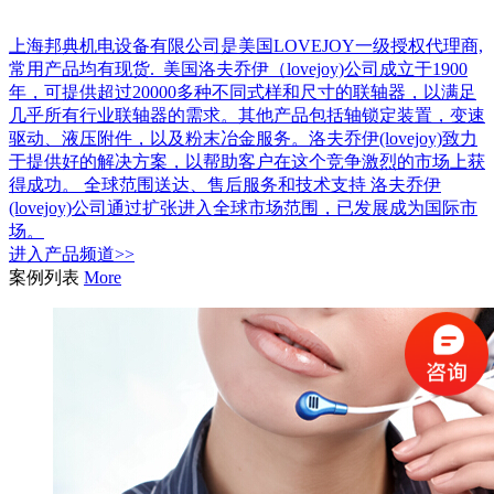
上海邦典机电设备有限公司是美国LOVEJOY一级授权代理商,
常用产品均有现货. 美国洛夫乔伊（lovejoy)公司成立于1900
年，可提供超过20000多种不同式样和尺寸的联轴器，以满足
几乎所有行业联轴器的需求。其他产品包括轴锁定装置，变速
驱动、液压附件，以及粉末冶金服务。洛夫乔伊(lovejoy)致力
于提供好的解决方案，以帮助客户在这个竞争激烈的市场上获
得成功。 全球范围送达、售后服务和技术支持 洛夫乔伊
(lovejoy)公司通过扩张进入全球市场范围，已发展成为国际市
场。
进入
产品
频道>>
案例列表
More