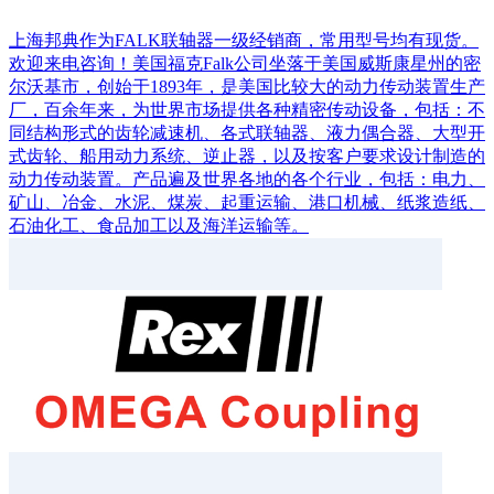
上海邦典作为FALK联轴器一级经销商，常用型号均有现货。
欢迎来电咨询！美国福克Falk公司坐落于美国威斯康星州的密
尔沃基市，创始于1893年，是美国比较大的动力传动装置生产
厂，百余年来，为世界市场提供各种精密传动设备，包括：不
同结构形式的齿轮减速机、各式联轴器、液力偶合器、大型开
式齿轮、船用动力系统、逆止器，以及按客户要求设计制造的
动力传动装置。产品遍及世界各地的各个行业，包括：电力、
矿山、冶金、水泥、煤炭、起重运输、港口机械、纸浆造纸、
石油化工、食品加工以及海洋运输等。