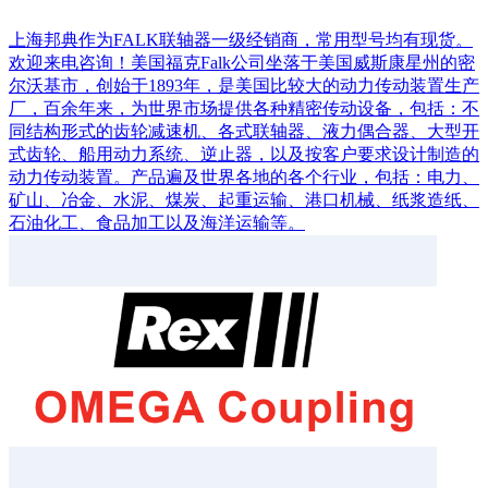
上海邦典作为FALK联轴器一级经销商，常用型号均有现货。
欢迎来电咨询！美国福克Falk公司坐落于美国威斯康星州的密
尔沃基市，创始于1893年，是美国比较大的动力传动装置生产
厂，百余年来，为世界市场提供各种精密传动设备，包括：不
同结构形式的齿轮减速机、各式联轴器、液力偶合器、大型开
式齿轮、船用动力系统、逆止器，以及按客户要求设计制造的
动力传动装置。产品遍及世界各地的各个行业，包括：电力、
矿山、冶金、水泥、煤炭、起重运输、港口机械、纸浆造纸、
石油化工、食品加工以及海洋运输等。