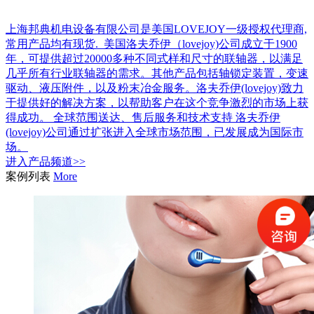
上海邦典机电设备有限公司是美国LOVEJOY一级授权代理商,
常用产品均有现货. 美国洛夫乔伊（lovejoy)公司成立于1900
年，可提供超过20000多种不同式样和尺寸的联轴器，以满足
几乎所有行业联轴器的需求。其他产品包括轴锁定装置，变速
驱动、液压附件，以及粉末冶金服务。洛夫乔伊(lovejoy)致力
于提供好的解决方案，以帮助客户在这个竞争激烈的市场上获
得成功。 全球范围送达、售后服务和技术支持 洛夫乔伊
(lovejoy)公司通过扩张进入全球市场范围，已发展成为国际市
场。
进入
产品
频道>>
案例列表
More