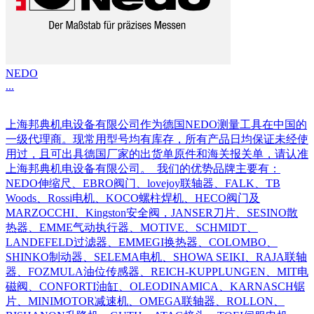
NEDO
...
上海邦典机电设备有限公司作为德国NEDO测量工具在中国的
一级代理商。现常用型号均有库存，所有产品日均保证未经使
用过，且可出具德国厂家的出货单原件和海关报关单，请认准
上海邦典机电设备有限公司。 我们的优势品牌主要有：
NEDO伸缩尺、EBRO阀门、lovejoy联轴器、FALK、TB
Woods、Rossi电机、KOCO螺柱焊机、HECO阀门及
MARZOCCHI、Kingston安全阀，JANSER刀片、SESINO散
热器、EMME气动执行器、MOTIVE、SCHMIDT、
LANDEFELD过滤器、EMMEGI换热器、COLOMBO、
SHINKO制动器、SELEMA电机、SHOWA SEIKI、RAJA联轴
器、FOZMULA油位传感器、REICH-KUPPLUNGEN、MIT电
磁阀、CONFORTI油缸、OLEODINAMICA、KARNASCH锯
片、MINIMOTOR减速机、OMEGA联轴器、ROLLON、