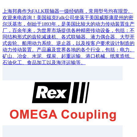
上海邦典作为FALK联轴器一级经销商，常用型号均有现货。
欢迎来电咨询！美国福克Falk公司坐落于美国威斯康星州的密
尔沃基市，创始于1893年，是美国比较大的动力传动装置生产
厂，百余年来，为世界市场提供各种精密传动设备，包括：不
同结构形式的齿轮减速机、各式联轴器、液力偶合器、大型开
式齿轮、船用动力系统、逆止器，以及按客户要求设计制造的
动力传动装置。产品遍及世界各地的各个行业，包括：电力、
矿山、冶金、水泥、煤炭、起重运输、港口机械、纸浆造纸、
石油化工、食品加工以及海洋运输等。