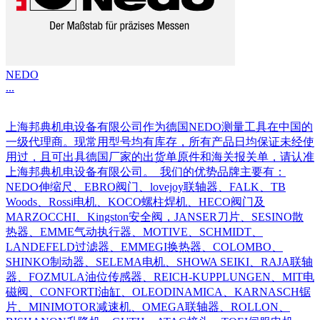
NEDO
...
上海邦典机电设备有限公司作为德国NEDO测量工具在中国的
一级代理商。现常用型号均有库存，所有产品日均保证未经使
用过，且可出具德国厂家的出货单原件和海关报关单，请认准
上海邦典机电设备有限公司。 我们的优势品牌主要有：
NEDO伸缩尺、EBRO阀门、lovejoy联轴器、FALK、TB
Woods、Rossi电机、KOCO螺柱焊机、HECO阀门及
MARZOCCHI、Kingston安全阀，JANSER刀片、SESINO散
热器、EMME气动执行器、MOTIVE、SCHMIDT、
LANDEFELD过滤器、EMMEGI换热器、COLOMBO、
SHINKO制动器、SELEMA电机、SHOWA SEIKI、RAJA联轴
器、FOZMULA油位传感器、REICH-KUPPLUNGEN、MIT电
磁阀、CONFORTI油缸、OLEODINAMICA、KARNASCH锯
片、MINIMOTOR减速机、OMEGA联轴器、ROLLON、