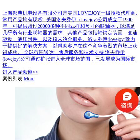
上海邦典机电设备有限公司是美国LOVEJOY一级授权代理商,
常用产品均有现货. 美国洛夫乔伊（lovejoy)公司成立于1900
年，可提供超过20000多种不同式样和尺寸的联轴器，以满足
几乎所有行业联轴器的需求。其他产品包括轴锁定装置，变速
驱动、液压附件，以及粉末冶金服务。洛夫乔伊(lovejoy)致力
于提供好的解决方案，以帮助客户在这个竞争激烈的市场上获
得成功。 全球范围送达、售后服务和技术支持 洛夫乔伊
(lovejoy)公司通过扩张进入全球市场范围，已发展成为国际市
场。
进入
产品
频道>>
案例列表
More