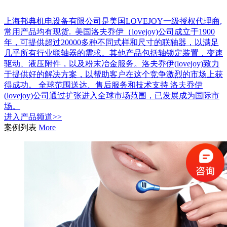
上海邦典机电设备有限公司是美国LOVEJOY一级授权代理商,
常用产品均有现货. 美国洛夫乔伊（lovejoy)公司成立于1900
年，可提供超过20000多种不同式样和尺寸的联轴器，以满足
几乎所有行业联轴器的需求。其他产品包括轴锁定装置，变速
驱动、液压附件，以及粉末冶金服务。洛夫乔伊(lovejoy)致力
于提供好的解决方案，以帮助客户在这个竞争激烈的市场上获
得成功。 全球范围送达、售后服务和技术支持 洛夫乔伊
(lovejoy)公司通过扩张进入全球市场范围，已发展成为国际市
场。
进入
产品
频道>>
案例列表
More