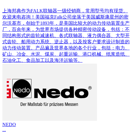
上海邦典作为FALK联轴器一级经销商，常用型号均有现货。
欢迎来电咨询！美国福克Falk公司坐落于美国威斯康星州的密
尔沃基市，创始于1893年，是美国比较大的动力传动装置生产
厂，百余年来，为世界市场提供各种精密传动设备，包括：不
同结构形式的齿轮减速机、各式联轴器、液力偶合器、大型开
式齿轮、船用动力系统、逆止器，以及按客户要求设计制造的
动力传动装置。产品遍及世界各地的各个行业，包括：电力、
矿山、冶金、水泥、煤炭、起重运输、港口机械、纸浆造纸、
石油化工、食品加工以及海洋运输等。
NEDO
...