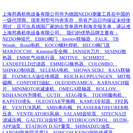
上海邦典机电设备有限公司作为德国NEDO测量工具在中国的
一级代理商。现常用型号均有库存，所有产品日均保证未经使
用过，且可出具德国厂家的出货单原件和海关报关单，请认准
上海邦典机电设备有限公司。 我们的优势品牌主要有：
NEDO伸缩尺、EBRO阀门、lovejoy联轴器、FALK、TB
Woods、Rossi电机、KOCO螺柱焊机、HECO阀门及
MARZOCCHI、Kingston安全阀，JANSER刀片、SESINO散
热器、EMME气动执行器、MOTIVE、SCHMIDT、
LANDEFELD过滤器、EMMEGI换热器、COLOMBO、
SHINKO制动器、SELEMA电机、SHOWA SEIKI、RAJA联轴
器、FOZMULA油位传感器、REICH-KUPPLUNGEN、MIT电
磁阀、CONFORTI油缸、OLEODINAMICA、KARNASCH锯
片、MINIMOTOR减速机、OMEGA联轴器、ROLLON、
BISHANON升降机、GUTH、ATAG接头、TOEI伺服电机、
KAPSTO堵头、OLEOSTAR平衡阀、KAMUI冷却器、FPZ风
机、VENTUR风机、AMIS单向阀、PLASSER&THEURER电
压表、VENTILATORS风扇、SALAMI齿轮泵、SITECNA过
滤减压阀、GALTECH齿轮泵、HYDROCONTROL、HUDR-
APP油泵、ETATRON D.S计量泵、SHIMADZU油泵、
LABOM电热阻温度计、SOHGOH KEISO扭矩传感器、