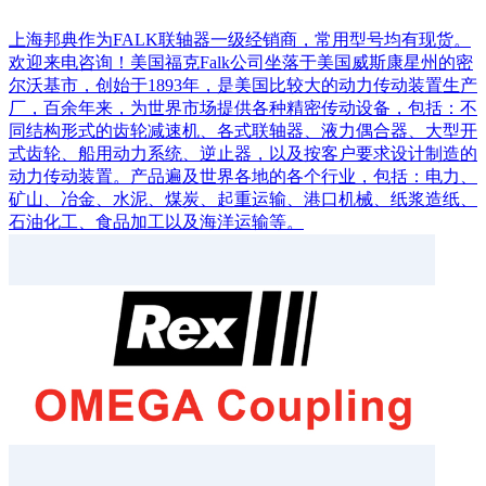
上海邦典作为FALK联轴器一级经销商，常用型号均有现货。
欢迎来电咨询！美国福克Falk公司坐落于美国威斯康星州的密
尔沃基市，创始于1893年，是美国比较大的动力传动装置生产
厂，百余年来，为世界市场提供各种精密传动设备，包括：不
同结构形式的齿轮减速机、各式联轴器、液力偶合器、大型开
式齿轮、船用动力系统、逆止器，以及按客户要求设计制造的
动力传动装置。产品遍及世界各地的各个行业，包括：电力、
矿山、冶金、水泥、煤炭、起重运输、港口机械、纸浆造纸、
石油化工、食品加工以及海洋运输等。