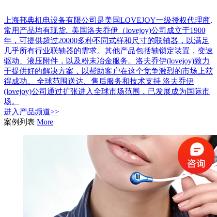
上海邦典机电设备有限公司是美国LOVEJOY一级授权代理商,
常用产品均有现货. 美国洛夫乔伊（lovejoy)公司成立于1900
年，可提供超过20000多种不同式样和尺寸的联轴器，以满足
几乎所有行业联轴器的需求。其他产品包括轴锁定装置，变速
驱动、液压附件，以及粉末冶金服务。洛夫乔伊(lovejoy)致力
于提供好的解决方案，以帮助客户在这个竞争激烈的市场上获
得成功。 全球范围送达、售后服务和技术支持 洛夫乔伊
(lovejoy)公司通过扩张进入全球市场范围，已发展成为国际市
场。
进入
产品
频道>>
案例列表
More