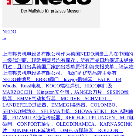
NEDO
...
上海邦典机电设备有限公司作为德国NEDO测量工具在中国的
一级代理商。现常用型号均有库存，所有产品日均保证未经使
用过，且可出具德国厂家的出货单原件和海关报关单，请认准
上海邦典机电设备有限公司。 我们的优势品牌主要有：
NEDO伸缩尺、EBRO阀门、lovejoy联轴器、FALK、TB
Woods、Rossi电机、KOCO螺柱焊机、HECO阀门及
MARZOCCHI、Kingston安全阀，JANSER刀片、SESINO散
热器、EMME气动执行器、MOTIVE、SCHMIDT、
LANDEFELD过滤器、EMMEGI换热器、COLOMBO、
SHINKO制动器、SELEMA电机、SHOWA SEIKI、RAJA联轴
器、FOZMULA油位传感器、REICH-KUPPLUNGEN、MIT电
磁阀、CONFORTI油缸、OLEODINAMICA、KARNASCH锯
片、MINIMOTOR减速机、OMEGA联轴器、ROLLON、