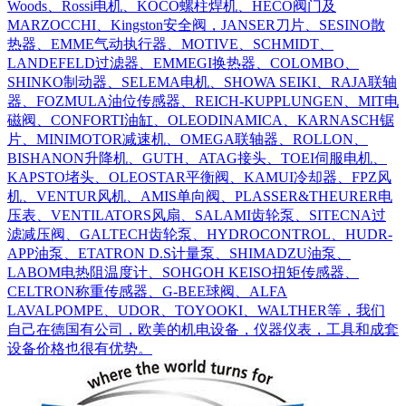
Woods、Rossi电机、KOCO螺柱焊机、HECO阀门及
MARZOCCHI、Kingston安全阀，JANSER刀片、SESINO散
热器、EMME气动执行器、MOTIVE、SCHMIDT、
LANDEFELD过滤器、EMMEGI换热器、COLOMBO、
SHINKO制动器、SELEMA电机、SHOWA SEIKI、RAJA联轴
器、FOZMULA油位传感器、REICH-KUPPLUNGEN、MIT电
磁阀、CONFORTI油缸、OLEODINAMICA、KARNASCH锯
片、MINIMOTOR减速机、OMEGA联轴器、ROLLON、
BISHANON升降机、GUTH、ATAG接头、TOEI伺服电机、
KAPSTO堵头、OLEOSTAR平衡阀、KAMUI冷却器、FPZ风
机、VENTUR风机、AMIS单向阀、PLASSER&THEURER电
压表、VENTILATORS风扇、SALAMI齿轮泵、SITECNA过
滤减压阀、GALTECH齿轮泵、HYDROCONTROL、HUDR-
APP油泵、ETATRON D.S计量泵、SHIMADZU油泵、
LABOM电热阻温度计、SOHGOH KEISO扭矩传感器、
CELTRON称重传感器、G-BEE球阀、ALFA
LAVALPOMPE、UDOR、TOYOOKI、WALTHER等，我们
自己在德国有公司，欧美的机电设备，仪器仪表，工具和成套
设备价格也很有优势。