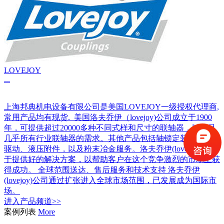
LOVEJOY
...
上海邦典机电设备有限公司是美国LOVEJOY一级授权代理商,
常用产品均有现货. 美国洛夫乔伊（lovejoy)公司成立于1900
年，可提供超过20000多种不同式样和尺寸的联轴器，以满足
几乎所有行业联轴器的需求。其他产品包括轴锁定装置，变速
驱动、液压附件，以及粉末冶金服务。洛夫乔伊(lovejoy)致力
于提供好的解决方案，以帮助客户在这个竞争激烈的市场上获
得成功。 全球范围送达、售后服务和技术支持 洛夫乔伊
(lovejoy)公司通过扩张进入全球市场范围，已发展成为国际市
场。
进入
产品
频道>>
案例列表
More