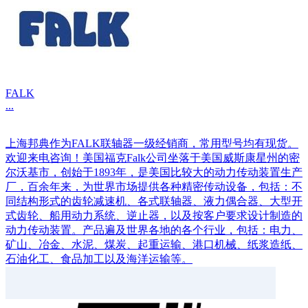
FALK
...
上海邦典作为FALK联轴器一级经销商，常用型号均有现货。
欢迎来电咨询！美国福克Falk公司坐落于美国威斯康星州的密
尔沃基市，创始于1893年，是美国比较大的动力传动装置生产
厂，百余年来，为世界市场提供各种精密传动设备，包括：不
同结构形式的齿轮减速机、各式联轴器、液力偶合器、大型开
式齿轮、船用动力系统、逆止器，以及按客户要求设计制造的
动力传动装置。产品遍及世界各地的各个行业，包括：电力、
矿山、冶金、水泥、煤炭、起重运输、港口机械、纸浆造纸、
石油化工、食品加工以及海洋运输等。