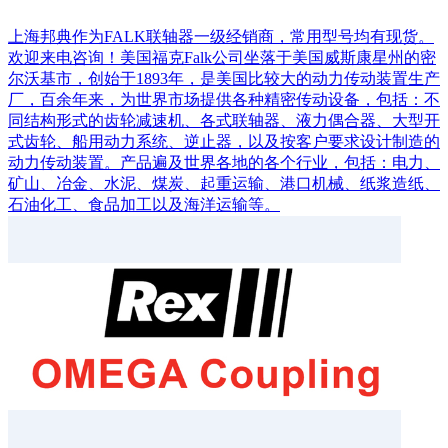
上海邦典作为FALK联轴器一级经销商，常用型号均有现货。
欢迎来电咨询！美国福克Falk公司坐落于美国威斯康星州的密
尔沃基市，创始于1893年，是美国比较大的动力传动装置生产
厂，百余年来，为世界市场提供各种精密传动设备，包括：不
同结构形式的齿轮减速机、各式联轴器、液力偶合器、大型开
式齿轮、船用动力系统、逆止器，以及按客户要求设计制造的
动力传动装置。产品遍及世界各地的各个行业，包括：电力、
矿山、冶金、水泥、煤炭、起重运输、港口机械、纸浆造纸、
石油化工、食品加工以及海洋运输等。