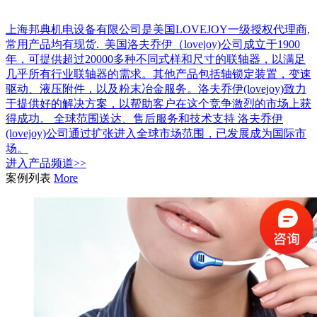
上海邦典机电设备有限公司是美国LOVEJOY一级授权代理商,
常用产品均有现货. 美国洛夫乔伊（lovejoy)公司成立于1900
年，可提供超过20000多种不同式样和尺寸的联轴器，以满足
几乎所有行业联轴器的需求。其他产品包括轴锁定装置，变速
驱动、液压附件，以及粉末冶金服务。洛夫乔伊(lovejoy)致力
于提供好的解决方案，以帮助客户在这个竞争激烈的市场上获
得成功。 全球范围送达、售后服务和技术支持 洛夫乔伊
(lovejoy)公司通过扩张进入全球市场范围，已发展成为国际市
场。
进入
产品
频道>>
案例列表
More