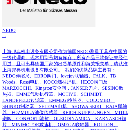
NEDO
...
上海邦典机电设备有限公司作为德国NEDO测量工具在中国的
一级代理商。现常用型号均有库存，所有产品日均保证未经使
用过，且可出具德国厂家的出货单原件和海关报关单，请认准
上海邦典机电设备有限公司。 我们的优势品牌主要有：
NEDO伸缩尺、EBRO阀门、lovejoy联轴器、FALK、TB
Woods、Rossi电机、KOCO螺柱焊机、HECO阀门及
MARZOCCHI、Kingston安全阀，JANSER刀片、SESINO散
热器、EMME气动执行器、MOTIVE、SCHMIDT、
LANDEFELD过滤器、EMMEGI换热器、COLOMBO、
SHINKO制动器、SELEMA电机、SHOWA SEIKI、RAJA联轴
器、FOZMULA油位传感器、REICH-KUPPLUNGEN、MIT电
磁阀、CONFORTI油缸、OLEODINAMICA、KARNASCH锯
片、MINIMOTOR减速机、OMEGA联轴器、ROLLON、