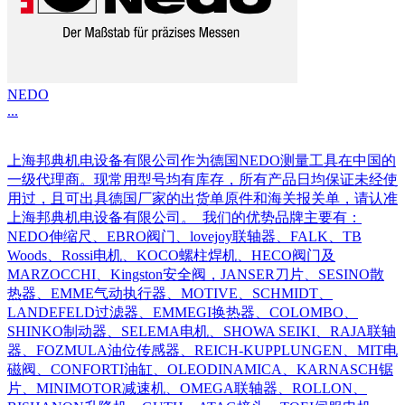
NEDO
...
上海邦典机电设备有限公司作为德国NEDO测量工具在中国的
一级代理商。现常用型号均有库存，所有产品日均保证未经使
用过，且可出具德国厂家的出货单原件和海关报关单，请认准
上海邦典机电设备有限公司。 我们的优势品牌主要有：
NEDO伸缩尺、EBRO阀门、lovejoy联轴器、FALK、TB
Woods、Rossi电机、KOCO螺柱焊机、HECO阀门及
MARZOCCHI、Kingston安全阀，JANSER刀片、SESINO散
热器、EMME气动执行器、MOTIVE、SCHMIDT、
LANDEFELD过滤器、EMMEGI换热器、COLOMBO、
SHINKO制动器、SELEMA电机、SHOWA SEIKI、RAJA联轴
器、FOZMULA油位传感器、REICH-KUPPLUNGEN、MIT电
磁阀、CONFORTI油缸、OLEODINAMICA、KARNASCH锯
片、MINIMOTOR减速机、OMEGA联轴器、ROLLON、