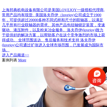
上海邦典机电设备有限公司是美国LOVEJOY一级授权代理商,
常用产品均有现货. 美国洛夫乔伊（lovejoy)公司成立于1900
年，可提供超过20000多种不同式样和尺寸的联轴器，以满足
几乎所有行业联轴器的需求。其他产品包括轴锁定装置，变速
驱动、液压附件，以及粉末冶金服务。洛夫乔伊(lovejoy)致力
于提供好的解决方案，以帮助客户在这个竞争激烈的市场上获
得成功。 全球范围送达、售后服务和技术支持 洛夫乔伊
(lovejoy)公司通过扩张进入全球市场范围，已发展成为国际市
场。
进入
产品
频道>>
案例列表
More