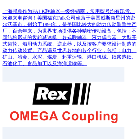
上海邦典作为FALK联轴器一级经销商，常用型号均有现货。
欢迎来电咨询！美国福克Falk公司坐落于美国威斯康星州的密
尔沃基市，创始于1893年，是美国比较大的动力传动装置生产
厂，百余年来，为世界市场提供各种精密传动设备，包括：不
同结构形式的齿轮减速机、各式联轴器、液力偶合器、大型开
式齿轮、船用动力系统、逆止器，以及按客户要求设计制造的
动力传动装置。产品遍及世界各地的各个行业，包括：电力、
矿山、冶金、水泥、煤炭、起重运输、港口机械、纸浆造纸、
石油化工、食品加工以及海洋运输等。