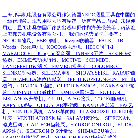
上海邦典机电设备有限公司作为德国NEDO测量工具在中国的
一级代理商。现常用型号均有库存，所有产品日均保证未经使
用过，且可出具德国厂家的出货单原件和海关报关单，请认准
上海邦典机电设备有限公司。 我们的优势品牌主要有：
NEDO伸缩尺、EBRO阀门、lovejoy联轴器、FALK、TB
Woods、Rossi电机、KOCO螺柱焊机、HECO阀门及
MARZOCCHI、Kingston安全阀，JANSER刀片、SESINO散
热器、EMME气动执行器、MOTIVE、SCHMIDT、
LANDEFELD过滤器、EMMEGI换热器、COLOMBO、
SHINKO制动器、SELEMA电机、SHOWA SEIKI、RAJA联轴
器、FOZMULA油位传感器、REICH-KUPPLUNGEN、MIT电
磁阀、CONFORTI油缸、OLEODINAMICA、KARNASCH锯
片、MINIMOTOR减速机、OMEGA联轴器、ROLLON、
BISHANON升降机、GUTH、ATAG接头、TOEI伺服电机、
KAPSTO堵头、OLEOSTAR平衡阀、KAMUI冷却器、FPZ风
机、VENTUR风机、AMIS单向阀、PLASSER&THEURER电
压表、VENTILATORS风扇、SALAMI齿轮泵、SITECNA过
滤减压阀、GALTECH齿轮泵、HYDROCONTROL、HUDR-
APP油泵、ETATRON D.S计量泵、SHIMADZU油泵、
LABOM电热阻温度计、SOHGOH KEISO扭矩传感器、