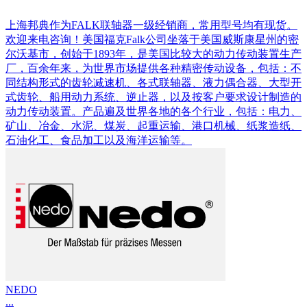
上海邦典作为FALK联轴器一级经销商，常用型号均有现货。
欢迎来电咨询！美国福克Falk公司坐落于美国威斯康星州的密
尔沃基市，创始于1893年，是美国比较大的动力传动装置生产
厂，百余年来，为世界市场提供各种精密传动设备，包括：不
同结构形式的齿轮减速机、各式联轴器、液力偶合器、大型开
式齿轮、船用动力系统、逆止器，以及按客户要求设计制造的
动力传动装置。产品遍及世界各地的各个行业，包括：电力、
矿山、冶金、水泥、煤炭、起重运输、港口机械、纸浆造纸、
石油化工、食品加工以及海洋运输等。
NEDO
...