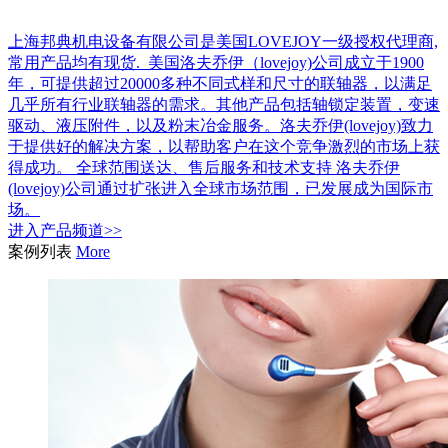
上海邦典机电设备有限公司是美国LOVEJOY一级授权代理商,
常用产品均有现货. 美国洛夫乔伊（lovejoy)公司成立于1900
年，可提供超过20000多种不同式样和尺寸的联轴器，以满足
几乎所有行业联轴器的需求。其他产品包括轴锁定装置，变速
驱动、液压附件，以及粉末冶金服务。洛夫乔伊(lovejoy)致力
于提供好的解决方案，以帮助客户在这个竞争激烈的市场上获
得成功。 全球范围送达、售后服务和技术支持 洛夫乔伊
(lovejoy)公司通过扩张进入全球市场范围，已发展成为国际市
场。
进入
产品
频道>>
案例列表
More