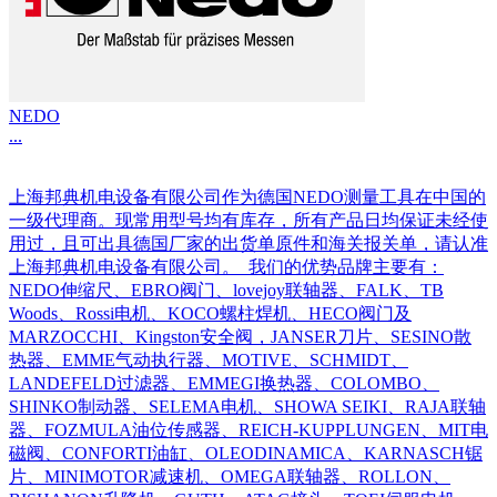
NEDO
...
上海邦典机电设备有限公司作为德国NEDO测量工具在中国的
一级代理商。现常用型号均有库存，所有产品日均保证未经使
用过，且可出具德国厂家的出货单原件和海关报关单，请认准
上海邦典机电设备有限公司。 我们的优势品牌主要有：
NEDO伸缩尺、EBRO阀门、lovejoy联轴器、FALK、TB
Woods、Rossi电机、KOCO螺柱焊机、HECO阀门及
MARZOCCHI、Kingston安全阀，JANSER刀片、SESINO散
热器、EMME气动执行器、MOTIVE、SCHMIDT、
LANDEFELD过滤器、EMMEGI换热器、COLOMBO、
SHINKO制动器、SELEMA电机、SHOWA SEIKI、RAJA联轴
器、FOZMULA油位传感器、REICH-KUPPLUNGEN、MIT电
磁阀、CONFORTI油缸、OLEODINAMICA、KARNASCH锯
片、MINIMOTOR减速机、OMEGA联轴器、ROLLON、