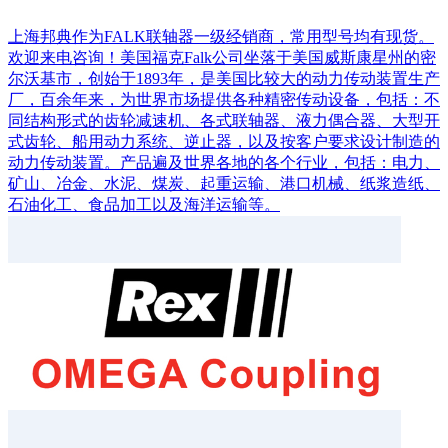
上海邦典作为FALK联轴器一级经销商，常用型号均有现货。
欢迎来电咨询！美国福克Falk公司坐落于美国威斯康星州的密
尔沃基市，创始于1893年，是美国比较大的动力传动装置生产
厂，百余年来，为世界市场提供各种精密传动设备，包括：不
同结构形式的齿轮减速机、各式联轴器、液力偶合器、大型开
式齿轮、船用动力系统、逆止器，以及按客户要求设计制造的
动力传动装置。产品遍及世界各地的各个行业，包括：电力、
矿山、冶金、水泥、煤炭、起重运输、港口机械、纸浆造纸、
石油化工、食品加工以及海洋运输等。