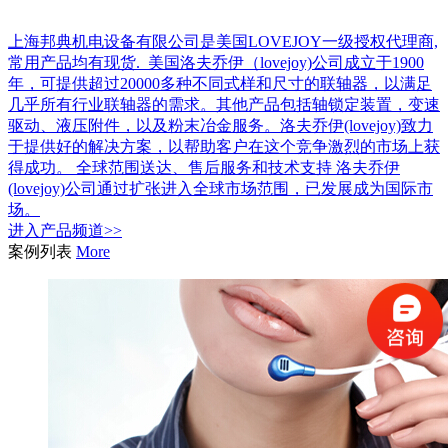
上海邦典机电设备有限公司是美国LOVEJOY一级授权代理商,
常用产品均有现货. 美国洛夫乔伊（lovejoy)公司成立于1900
年，可提供超过20000多种不同式样和尺寸的联轴器，以满足
几乎所有行业联轴器的需求。其他产品包括轴锁定装置，变速
驱动、液压附件，以及粉末冶金服务。洛夫乔伊(lovejoy)致力
于提供好的解决方案，以帮助客户在这个竞争激烈的市场上获
得成功。 全球范围送达、售后服务和技术支持 洛夫乔伊
(lovejoy)公司通过扩张进入全球市场范围，已发展成为国际市
场。
进入
产品
频道>>
案例列表
More