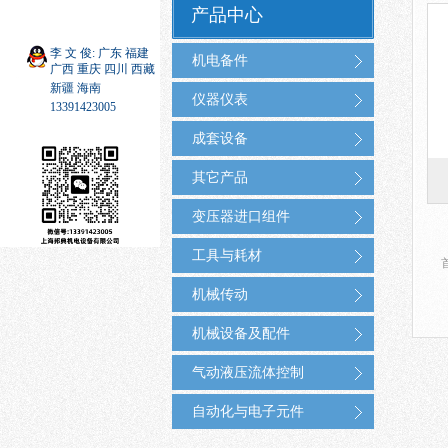
产品中心
李 文 俊: 广东 福建
机电备件
广西 重庆 四川 西藏
新疆 海南
仪器仪表
13391423005
成套设备
其它产品
变压器进口组件
工具与耗材
机械传动
机械设备及配件
气动液压流体控制
自动化与电子元件