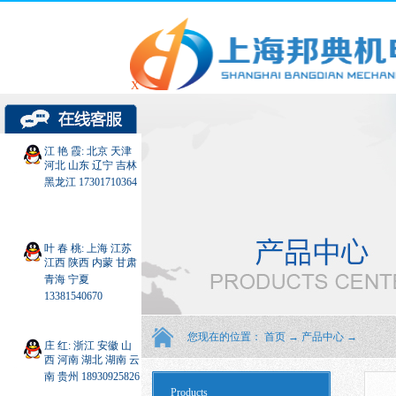
X
江 艳 霞: 北京 天津
河北 山东 辽宁 吉林
黑龙江 17301710364
叶 春 桃: 上海 江苏
江西 陕西 内蒙 甘肃
青海 宁夏
13381540670
您现在的位置：
首页
→
产品中心
→
庄 红: 浙江 安徽 山
西 河南 湖北 湖南 云
南 贵州 18930925826
Products