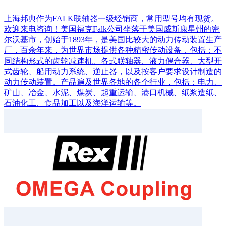
上海邦典作为FALK联轴器一级经销商，常用型号均有现货。
欢迎来电咨询！美国福克Falk公司坐落于美国威斯康星州的密
尔沃基市，创始于1893年，是美国比较大的动力传动装置生产
厂，百余年来，为世界市场提供各种精密传动设备，包括：不
同结构形式的齿轮减速机、各式联轴器、液力偶合器、大型开
式齿轮、船用动力系统、逆止器，以及按客户要求设计制造的
动力传动装置。产品遍及世界各地的各个行业，包括：电力、
矿山、冶金、水泥、煤炭、起重运输、港口机械、纸浆造纸、
石油化工、食品加工以及海洋运输等。