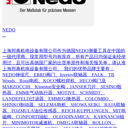
NEDO
...
上海邦典机电设备有限公司作为德国NEDO测量工具在中国的
一级代理商。现常用型号均有库存，所有产品日均保证未经使
用过，且可出具德国厂家的出货单原件和海关报关单，请认准
上海邦典机电设备有限公司。 我们的优势品牌主要有：
NEDO伸缩尺、EBRO阀门、lovejoy联轴器、FALK、TB
Woods、Rossi电机、KOCO螺柱焊机、HECO阀门及
MARZOCCHI、Kingston安全阀，JANSER刀片、SESINO散
热器、EMME气动执行器、MOTIVE、SCHMIDT、
LANDEFELD过滤器、EMMEGI换热器、COLOMBO、
SHINKO制动器、SELEMA电机、SHOWA SEIKI、RAJA联轴
器、FOZMULA油位传感器、REICH-KUPPLUNGEN、MIT电
磁阀、CONFORTI油缸、OLEODINAMICA、KARNASCH锯
片、MINIMOTOR减速机、OMEGA联轴器、ROLLON、