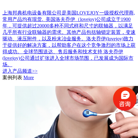
上海邦典机电设备有限公司是美国LOVEJOY一级授权代理商,
常用产品均有现货. 美国洛夫乔伊（lovejoy)公司成立于1900
年，可提供超过20000多种不同式样和尺寸的联轴器，以满足
几乎所有行业联轴器的需求。其他产品包括轴锁定装置，变速
驱动、液压附件，以及粉末冶金服务。洛夫乔伊(lovejoy)致力
于提供好的解决方案，以帮助客户在这个竞争激烈的市场上获
得成功。 全球范围送达、售后服务和技术支持 洛夫乔伊
(lovejoy)公司通过扩张进入全球市场范围，已发展成为国际市
场。
进入
产品
频道>>
案例列表
More