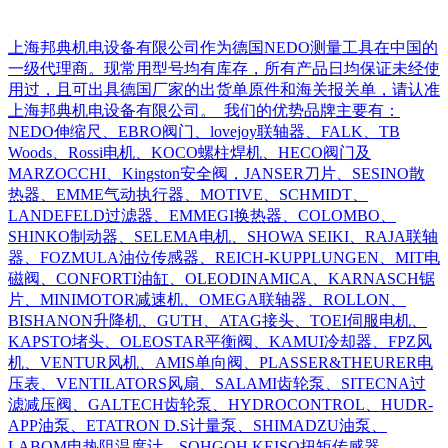
上海邦典机电设备有限公司作为德国NEDO测量工具在中国的
一级代理商。现常用型号均有库存，所有产品日均保证未经使
用过，且可出具德国厂家的出货单原件和海关报关单，请认准
上海邦典机电设备有限公司。 我们的优势品牌主要有：
NEDO伸缩尺、EBRO阀门、lovejoy联轴器、FALK、TB
Woods、Rossi电机、KOCO螺柱焊机、HECO阀门及
MARZOCCHI、Kingston安全阀，JANSER刀片、SESINO散
热器、EMME气动执行器、MOTIVE、SCHMIDT、
LANDEFELD过滤器、EMMEGI换热器、COLOMBO、
SHINKO制动器、SELEMA电机、SHOWA SEIKI、RAJA联轴
器、FOZMULA油位传感器、REICH-KUPPLUNGEN、MIT电
磁阀、CONFORTI油缸、OLEODINAMICA、KARNASCH锯
片、MINIMOTOR减速机、OMEGA联轴器、ROLLON、
BISHANON升降机、GUTH、ATAG接头、TOEI伺服电机、
KAPSTO堵头、OLEOSTAR平衡阀、KAMUI冷却器、FPZ风
机、VENTUR风机、AMIS单向阀、PLASSER&THEURER电
压表、VENTILATORS风扇、SALAMI齿轮泵、SITECNA过
滤减压阀、GALTECH齿轮泵、HYDROCONTROL、HUDR-
APP油泵、ETATRON D.S计量泵、SHIMADZU油泵、
LABOM电热阻温度计、SOHGOH KEISO扭矩传感器、