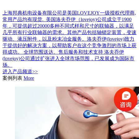
上海邦典机电设备有限公司是美国LOVEJOY一级授权代理商,
常用产品均有现货. 美国洛夫乔伊（lovejoy)公司成立于1900
年，可提供超过20000多种不同式样和尺寸的联轴器，以满足
几乎所有行业联轴器的需求。其他产品包括轴锁定装置，变速
驱动、液压附件，以及粉末冶金服务。洛夫乔伊(lovejoy)致力
于提供好的解决方案，以帮助客户在这个竞争激烈的市场上获
得成功。 全球范围送达、售后服务和技术支持 洛夫乔伊
(lovejoy)公司通过扩张进入全球市场范围，已发展成为国际市
场。
进入
产品
频道>>
案例列表
More