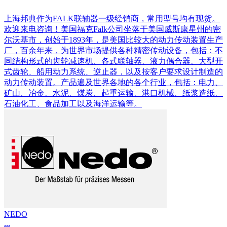
上海邦典作为FALK联轴器一级经销商，常用型号均有现货。
欢迎来电咨询！美国福克Falk公司坐落于美国威斯康星州的密
尔沃基市，创始于1893年，是美国比较大的动力传动装置生产
厂，百余年来，为世界市场提供各种精密传动设备，包括：不
同结构形式的齿轮减速机、各式联轴器、液力偶合器、大型开
式齿轮、船用动力系统、逆止器，以及按客户要求设计制造的
动力传动装置。产品遍及世界各地的各个行业，包括：电力、
矿山、冶金、水泥、煤炭、起重运输、港口机械、纸浆造纸、
石油化工、食品加工以及海洋运输等。
NEDO
...