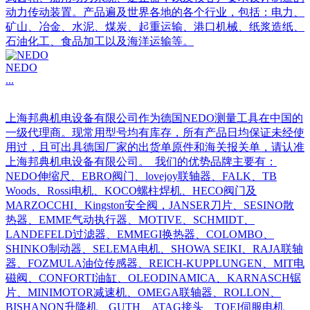
动力传动装置。产品遍及世界各地的各个行业，包括：电力、
矿山、冶金、水泥、煤炭、起重运输、港口机械、纸浆造纸、
石油化工、食品加工以及海洋运输等。
NEDO
...
上海邦典机电设备有限公司作为德国NEDO测量工具在中国的
一级代理商。现常用型号均有库存，所有产品日均保证未经使
用过，且可出具德国厂家的出货单原件和海关报关单，请认准
上海邦典机电设备有限公司。 我们的优势品牌主要有：
NEDO伸缩尺、EBRO阀门、lovejoy联轴器、FALK、TB
Woods、Rossi电机、KOCO螺柱焊机、HECO阀门及
MARZOCCHI、Kingston安全阀，JANSER刀片、SESINO散
热器、EMME气动执行器、MOTIVE、SCHMIDT、
LANDEFELD过滤器、EMMEGI换热器、COLOMBO、
SHINKO制动器、SELEMA电机、SHOWA SEIKI、RAJA联轴
器、FOZMULA油位传感器、REICH-KUPPLUNGEN、MIT电
磁阀、CONFORTI油缸、OLEODINAMICA、KARNASCH锯
片、MINIMOTOR减速机、OMEGA联轴器、ROLLON、
BISHANON升降机、GUTH、ATAG接头、TOEI伺服电机、