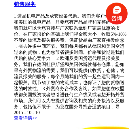
销售服务
1 进品机电产品及成套设备代购。我们为客户代购欧盟
和美国的机电产品，只要您有产品品牌和完整的型号。
我们就可以为您直接与厂家联系拿到厂家最优惠的报
价。在厂家报价的基础上我们视金额大小，收取5%-10%
不等的物流及报关服务费。保证货品由厂家直接发给您
，省去许多中间环节。我们每月都有从德国和美国空运
过来的货物，也为您节省很多时间。价格和货期是我们
代购的核心竞争力！ 2 欧洲及美国货运代理及报关服
务。我们在德国杜伊斯堡和美国休斯敦都有仓库，您如
果有外贸物流的需要，我们可以提供代收货，仓储，物
流及报关的服务，每个月随我们的货一起空运到国内一
起报关。既节省了您的物流成本，也保证了您的货物送
达的时效性。 3 外贸商务合作及咨询。如果您想在欧盟
或都美国投资或者想引进任何生产线又或者想开拓外贸
市场。我们可以为您提供咨询及相关的商务接洽以及服
务，包括但不限于：为您在国外寻找合适的项目，寻...
2015
-
10
-
10
查看详情>>