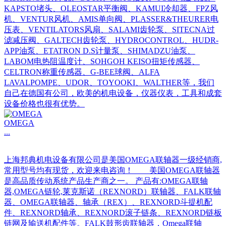
KAPSTO堵头、OLEOSTAR平衡阀、KAMUI冷却器、FPZ风
机、VENTUR风机、AMIS单向阀、PLASSER&THEURER电
压表、VENTILATORS风扇、SALAMI齿轮泵、SITECNA过
滤减压阀、GALTECH齿轮泵、HYDROCONTROL、HUDR-
APP油泵、ETATRON D.S计量泵、SHIMADZU油泵、
LABOM电热阻温度计、SOHGOH KEISO扭矩传感器、
CELTRON称重传感器、G-BEE球阀、ALFA
LAVALPOMPE、UDOR、TOYOOKI、WALTHER等，我们
自己在德国有公司，欧美的机电设备，仪器仪表，工具和成套
设备价格也很有优势。
OMEGA
...
上海邦典机电设备有限公司是美国OMEGA联轴器一级经销商,
常用型号均有现货，欢迎来电咨询！ 美国OMEGA联轴器
是高品质传动系统产品生产商之一。 产品有:OMEGA联轴
器,OMEGA链轮,莱克斯诺（REXNORD）联轴器、FALK联轴
器、OMEGA联轴器、轴承（REX）、REXNORD斗提机配
件、REXNORD轴承、REXNORD滚子链条、REXNORD链板
链网及输送机配件等。FALK鼓形齿联轴器，Omega联轴