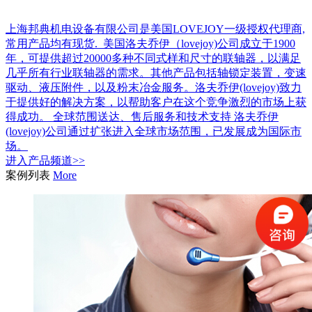
上海邦典机电设备有限公司是美国LOVEJOY一级授权代理商,
常用产品均有现货. 美国洛夫乔伊（lovejoy)公司成立于1900
年，可提供超过20000多种不同式样和尺寸的联轴器，以满足
几乎所有行业联轴器的需求。其他产品包括轴锁定装置，变速
驱动、液压附件，以及粉末冶金服务。洛夫乔伊(lovejoy)致力
于提供好的解决方案，以帮助客户在这个竞争激烈的市场上获
得成功。 全球范围送达、售后服务和技术支持 洛夫乔伊
(lovejoy)公司通过扩张进入全球市场范围，已发展成为国际市
场。
进入
产品
频道>>
案例列表
More