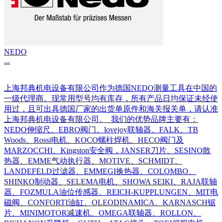
NEDO
...
上海邦典机电设备有限公司作为德国NEDO测量工具在中国的
一级代理商。现常用型号均有库存，所有产品日均保证未经使
用过，且可出具德国厂家的出货单原件和海关报关单，请认准
上海邦典机电设备有限公司。 我们的优势品牌主要有：
NEDO伸缩尺、EBRO阀门、lovejoy联轴器、FALK、TB
Woods、Rossi电机、KOCO螺柱焊机、HECO阀门及
MARZOCCHI、Kingston安全阀，JANSER刀片、SESINO散
热器、EMME气动执行器、MOTIVE、SCHMIDT、
LANDEFELD过滤器、EMMEGI换热器、COLOMBO、
SHINKO制动器、SELEMA电机、SHOWA SEIKI、RAJA联轴
器、FOZMULA油位传感器、REICH-KUPPLUNGEN、MIT电
磁阀、CONFORTI油缸、OLEODINAMICA、KARNASCH锯
片、MINIMOTOR减速机、OMEGA联轴器、ROLLON、