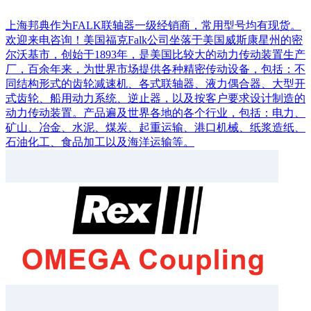
上海邦典作为FALK联轴器一级经销商，常用型号均有现货。
欢迎来电咨询！美国福克Falk公司坐落于美国威斯康星州的密
尔沃基市，创始于1893年，是美国比较大的动力传动装置生产
厂，百余年来，为世界市场提供各种精密传动设备，包括：不
同结构形式的齿轮减速机、各式联轴器、液力偶合器、大型开
式齿轮、船用动力系统、逆止器，以及按客户要求设计制造的
动力传动装置。产品遍及世界各地的各个行业，包括：电力、
矿山、冶金、水泥、煤炭、起重运输、港口机械、纸浆造纸、
石油化工、食品加工以及海洋运输等。