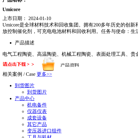
德国NEDO公司成立于1901年，提供室内设计的测量工具
尺和重型卷绕机构可承受严峻的应力考验，并始终保证精确的
More
查看详情
立即咨询
联系我们
电话：
13391423005
邮箱：
sales@shbangdian.com
sales@shbangdian.com
sales@shbangdian.com
地址：
上海市嘉定区封周路655号希望商务大厦413/416
产品名称：
Umicore
上市日期：
2024-01-10
Umicore是全球材料技术和回收集团。拥有200多年历史的创新
放控制催化剂，可充电电池材料和回收利用。任务与使命：生
产品描述
电气工程陶瓷、高温陶瓷、机械工程陶瓷、表面处理工具、贵金