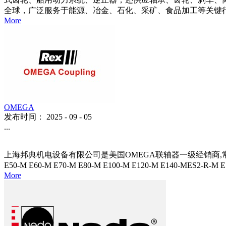
FALK
发布时间：
2025
-
10
-
01
...
上海邦典作为FALK联轴器一级经销商，常用型号均有现货。欢
式齿轮、船用动力系统、逆止器，还供应轴承、齿轮、刹车、离合
全球，广泛服务于能源、冶金、石化、采矿、食品加工等关键行业。 依
More