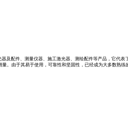
现货，欢迎来电咨询！ 美国OMEGA联轴器是高品质传动系统产品生产商之
R-M ES3-R-M ES4-M ES5-M ES10-M ES20-M ES30-M ES40-