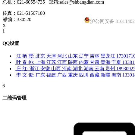
企业文化
联系我们
联系方式
Copyright © 2005 - 2013 上海邦典机电设备有限公司
沪ICP备16016849号-4
手机版
网站地图
犀牛云提供企业云服务
手机版
扫一扫，关注我们官方微信
地址：上海市嘉定区封周路655号希望商务大厦413/416
总
机：
021-60554735 邮箱:sales@shbangdian.com
传真：021-51567180
邮编：330520
沪公网安备 31011402
X
1
QQ设置
江 艳 霞: 北京 天津 河北 山东 辽宁 吉林 黑龙江 17301710