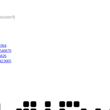
004989号
364