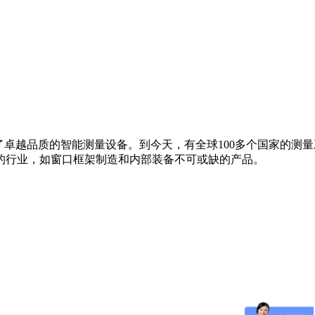
一。 产品有:OMEGA联轴器,OMEGA链轮,莱克斯诺（REXNORD
M ES50-M ES60-M ES70-M ES80-MREX OMEGA奥米伽间隔联轴器中间体