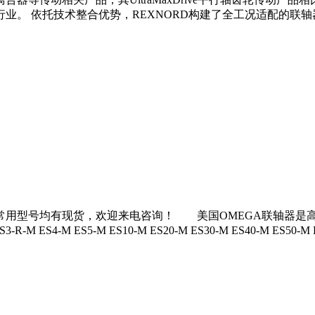
迎来电咨询！1893年创立，总部位于美国威斯康星州密尔沃基市，
器等传动相关产品，其UltraMaxDrive平行轴齿轮传动产
托技术整合优势，REXNORD构建了全工况适配的联轴器产品矩阵。核心