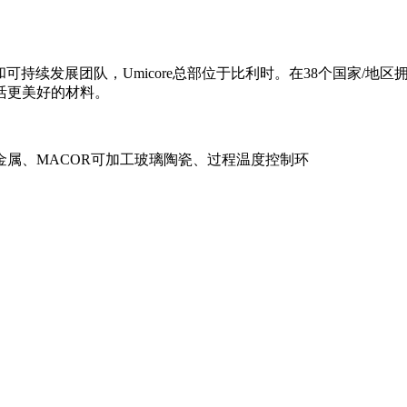
、激光器及配件、测量仪器、施工激光器、测绘配件等产品，它代
测量。由于其易于使用，可靠性和坚固性，已经成为大多数熟练
和可持续发展团队，Umicore总部位于比利时。在38个国家/地区拥
活更美好的材料。
属、MACOR可加工玻璃陶瓷、过程温度控制环