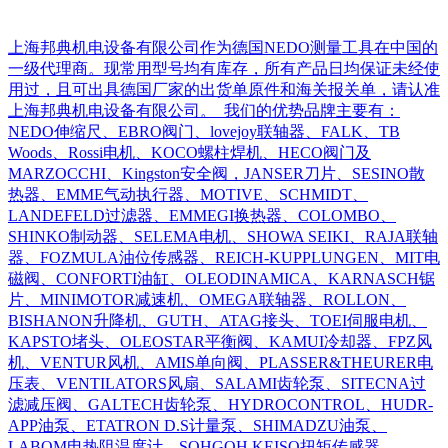
上海邦典机电设备有限公司作为德国NEDO测量工具在中国的
一级代理商。现常用型号均有库存，所有产品日均保证未经使
用过，且可出具德国厂家的出货单原件和海关报关单，请认准
上海邦典机电设备有限公司。 我们的优势品牌主要有：
NEDO伸缩尺、EBRO阀门、lovejoy联轴器、FALK、TB
Woods、Rossi电机、KOCO螺柱焊机、HECO阀门及
MARZOCCHI、Kingston安全阀，JANSER刀片、SESINO散
热器、EMME气动执行器、MOTIVE、SCHMIDT、
LANDEFELD过滤器、EMMEGI换热器、COLOMBO、
SHINKO制动器、SELEMA电机、SHOWA SEIKI、RAJA联轴
器、FOZMULA油位传感器、REICH-KUPPLUNGEN、MIT电
磁阀、CONFORTI油缸、OLEODINAMICA、KARNASCH锯
片、MINIMOTOR减速机、OMEGA联轴器、ROLLON、
BISHANON升降机、GUTH、ATAG接头、TOEI伺服电机、
KAPSTO堵头、OLEOSTAR平衡阀、KAMUI冷却器、FPZ风
机、VENTUR风机、AMIS单向阀、PLASSER&THEURER电
压表、VENTILATORS风扇、SALAMI齿轮泵、SITECNA过
滤减压阀、GALTECH齿轮泵、HYDROCONTROL、HUDR-
APP油泵、ETATRON D.S计量泵、SHIMADZU油泵、
LABOM电热阻温度计、SOHGOH KEISO扭矩传感器、