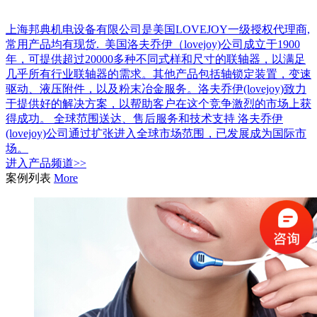
上海邦典机电设备有限公司是美国LOVEJOY一级授权代理商,
常用产品均有现货. 美国洛夫乔伊（lovejoy)公司成立于1900
年，可提供超过20000多种不同式样和尺寸的联轴器，以满足
几乎所有行业联轴器的需求。其他产品包括轴锁定装置，变速
驱动、液压附件，以及粉末冶金服务。洛夫乔伊(lovejoy)致力
于提供好的解决方案，以帮助客户在这个竞争激烈的市场上获
得成功。 全球范围送达、售后服务和技术支持 洛夫乔伊
(lovejoy)公司通过扩张进入全球市场范围，已发展成为国际市
场。
进入
产品
频道>>
案例列表
More