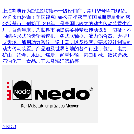
上海邦典作为FALK联轴器一级经销商，常用型号均有现货。
欢迎来电咨询！美国福克Falk公司坐落于美国威斯康星州的密
尔沃基市，创始于1893年，是美国比较大的动力传动装置生产
厂，百余年来，为世界市场提供各种精密传动设备，包括：不
同结构形式的齿轮减速机、各式联轴器、液力偶合器、大型开
式齿轮、船用动力系统、逆止器，以及按客户要求设计制造的
动力传动装置。产品遍及世界各地的各个行业，包括：电力、
矿山、冶金、水泥、煤炭、起重运输、港口机械、纸浆造纸、
石油化工、食品加工以及海洋运输等。
NEDO
...