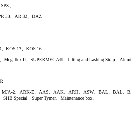
、SPZ、
 33、AR 32、DAZ
0、KOS 13、KOS 16
gaflex II、SUPERMEGA®、Lifting and Lashing Strap、Aluminiu
CR
MJA-2、ARK-E、AAS、AAK、ARH、ASW、BAL、BAL、BA
SHB Spezial、Super Tymer、Maintenance box、