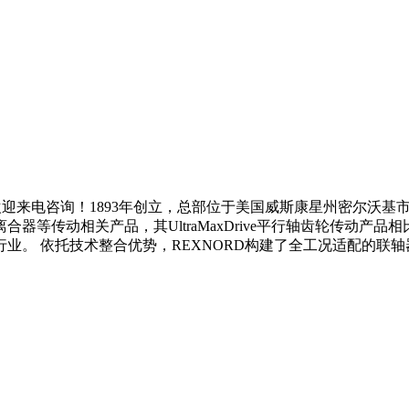
迎来电咨询！1893年创立，总部位于美国威斯康星州密尔沃基市，
器等传动相关产品，其UltraMaxDrive平行轴齿轮传动产
托技术整合优势，REXNORD构建了全工况适配的联轴器产品矩阵。核心