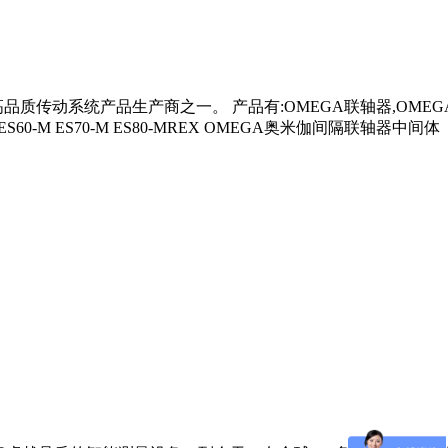
一。 产品有:OMEGA联轴器,OMEGA链轮,莱克斯诺（REXNORD
M ES50-M ES60-M ES70-M ES80-MREX OMEGA奥米伽间隔联轴器中间体