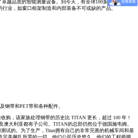
表了卓越品质的智能测量设备。到今天，有全球100多个国家的
的行业，如窗口框架制造和内部装备不可或缺的产品。
以及钢带和PET带和各种配件。
被伦岑家族收购，该家族处理钢带的历史比 TITAN 更长，超过 100 年！
国家以及澳大利亚都有子公司。TITAN的总部仍然位于德国施韦姆。
测试的。为了生产，Titan拥有自己的非常完善的机械车间和基
制造完美捆扎所需的一切。他们公司历史悠久，他们的工程师拥