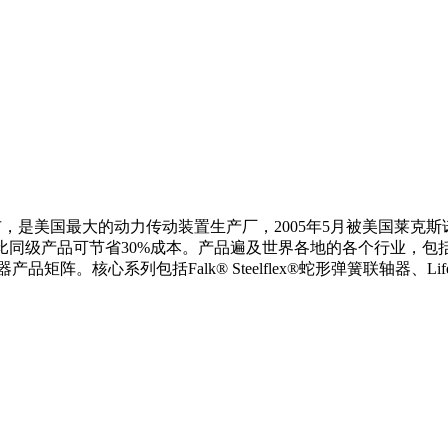
是美国最大的动力传动装置生产厂，2005年5月被美国莱克斯诺
品相比同级产品可节省30%成本。产品遍及世界各地的各个行业，
系列包括Falk® Steelflex®蛇形弹簧联轴器、Lifel