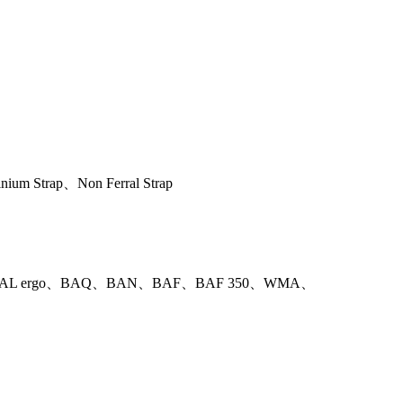
m Strap、Non Ferral Strap
L ergo、BAQ、BAN、BAF、BAF 350、WMA、