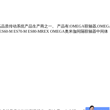
一。 产品有:OMEGA联轴器,OMEGA链轮,莱克斯诺（REXNORD
M ES50-M ES60-M ES70-M ES80-MREX OMEGA奥米伽间隔联轴器中间体