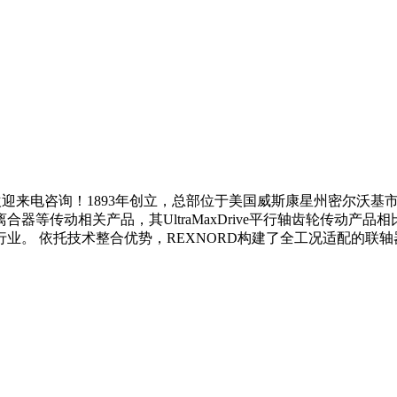
迎来电咨询！1893年创立，总部位于美国威斯康星州密尔沃基市，
器等传动相关产品，其UltraMaxDrive平行轴齿轮传动产
托技术整合优势，REXNORD构建了全工况适配的联轴器产品矩阵。核心