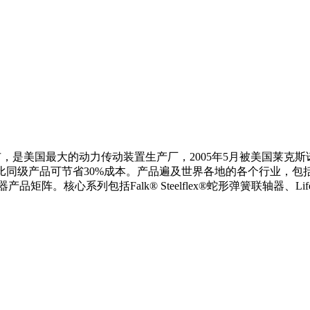
是美国最大的动力传动装置生产厂，2005年5月被美国莱克斯诺
品相比同级产品可节省30%成本。产品遍及世界各地的各个行业，
系列包括Falk® Steelflex®蛇形弹簧联轴器、Lifel