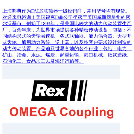
上海邦典作为FALK联轴器一级经销商，常用型号均有现货。
欢迎来电咨询！美国福克Falk公司坐落于美国威斯康星州的密
尔沃基市，创始于1893年，是美国比较大的动力传动装置生产
厂，百余年来，为世界市场提供各种精密传动设备，包括：不
同结构形式的齿轮减速机、各式联轴器、液力偶合器、大型开
式齿轮、船用动力系统、逆止器，以及按客户要求设计制造的
动力传动装置。产品遍及世界各地的各个行业，包括：电力、
矿山、冶金、水泥、煤炭、起重运输、港口机械、纸浆造纸、
石油化工、食品加工以及海洋运输等。