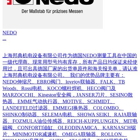
NEDO
...
上海邦典机电设备有限公司作为德国NEDO测量工具在中国的
一级代理商。现常用型号均有库存，所有产品日均保证未经使
用过，且可出具德国厂家的出货单原件和海关报关单，请认准
上海邦典机电设备有限公司。 我们的优势品牌主要有：
NEDO伸缩尺、EBRO阀门、lovejoy联轴器、FALK、TB
Woods、Rossi电机、KOCO螺柱焊机、HECO阀门及
MARZOCCHI、Kingston安全阀，JANSER刀片、SESINO散
热器、EMME气动执行器、MOTIVE、SCHMIDT、
LANDEFELD过滤器、EMMEGI换热器、COLOMBO、
SHINKO制动器、SELEMA电机、SHOWA SEIKI、RAJA联轴
器、FOZMULA油位传感器、REICH-KUPPLUNGEN、MIT电
磁阀、CONFORTI油缸、OLEODINAMICA、KARNASCH锯
片、MINIMOTOR减速机、OMEGA联轴器、ROLLON、