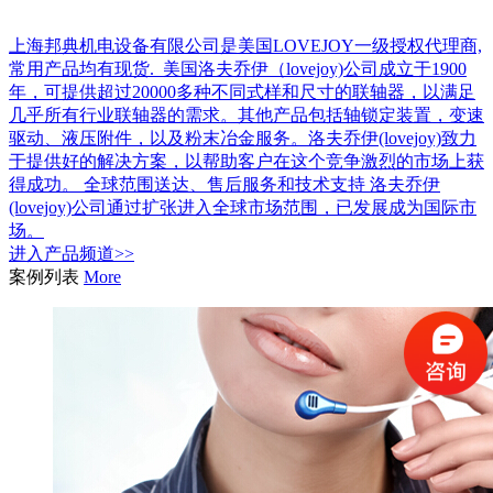
上海邦典机电设备有限公司是美国LOVEJOY一级授权代理商,
常用产品均有现货. 美国洛夫乔伊（lovejoy)公司成立于1900
年，可提供超过20000多种不同式样和尺寸的联轴器，以满足
几乎所有行业联轴器的需求。其他产品包括轴锁定装置，变速
驱动、液压附件，以及粉末冶金服务。洛夫乔伊(lovejoy)致力
于提供好的解决方案，以帮助客户在这个竞争激烈的市场上获
得成功。 全球范围送达、售后服务和技术支持 洛夫乔伊
(lovejoy)公司通过扩张进入全球市场范围，已发展成为国际市
场。
进入
产品
频道>>
案例列表
More