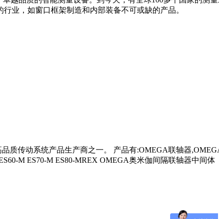
的行业，如窗口框架制造和内部装备不可或缺的产品。
一。 产品有:OMEGA联轴器,OMEGA链轮,莱克斯诺（REXNORD
M ES50-M ES60-M ES70-M ES80-MREX OMEGA奥米伽间隔联轴器中间体