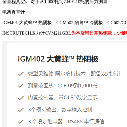
全量程真空计 对于从1,000托到7.60E-10托的压力测量
电离真空计
IGM401 大黄蜂™ 热阴极、CCM502 酷兽™ 冷阴极、CC605/C
INSTRUTECH压力计CVM211GBL
为本店铺日常热销款，少量