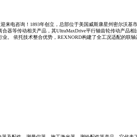
迎来电咨询！1893年创立，总部位于美国威斯康星州密尔沃基市，
器等传动相关产品，其UltraMaxDrive平行轴齿轮传动产
托技术整合优势，REXNORD构建了全工况适配的联轴器产品矩阵。核心
、激光器及配件、测量仪器、施工激光器、测绘配件等产品，它代