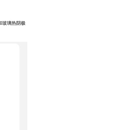
无裸和玻璃热阴极